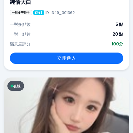
純情大白
ID: i349_301362
一對多等待中
i349
一對多點數
5 點
一對一點數
20 點
滿意度評分
100分
立即進入
在線