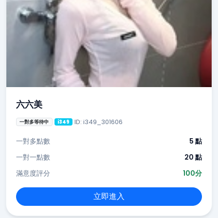
六六美
ID: i349_301606
一對多等待中
i349
一對多點數
5 點
一對一點數
20 點
滿意度評分
100分
立即進入