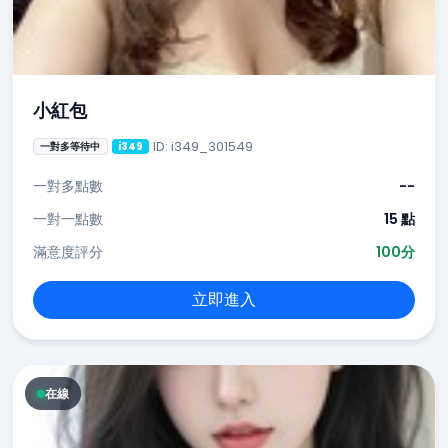
小紅包
ID: i349_301549
一對多等待中
i349
一對多點數
--
一對一點數
15 點
滿意度評分
100分
立即進入
在線