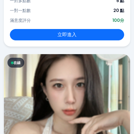
一對多點數
5 點
一對一點數
20 點
滿意度評分
100分
立即進入
在線