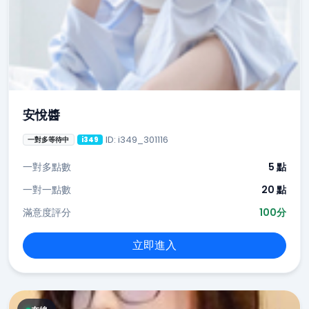
安悅醬
ID: i349_301116
一對多等待中
i349
一對多點數
5 點
一對一點數
20 點
滿意度評分
100分
立即進入