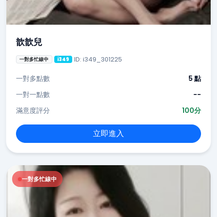
歆歆兒
ID: i349_301225
一對多忙線中
i349
一對多點數
5 點
一對一點數
--
滿意度評分
100分
立即進入
一對多忙線中