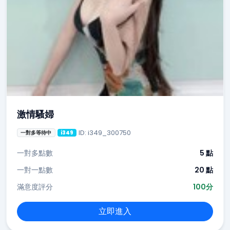
激情騷婦
ID: i349_300750
一對多等待中
i349
一對多點數
5 點
一對一點數
20 點
滿意度評分
100分
立即進入