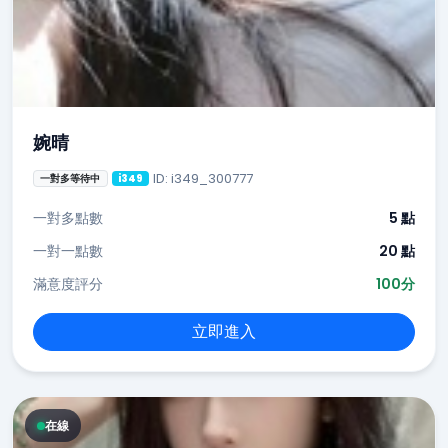
婉晴
ID: i349_300777
一對多等待中
i349
一對多點數
5 點
一對一點數
20 點
滿意度評分
100分
立即進入
在線