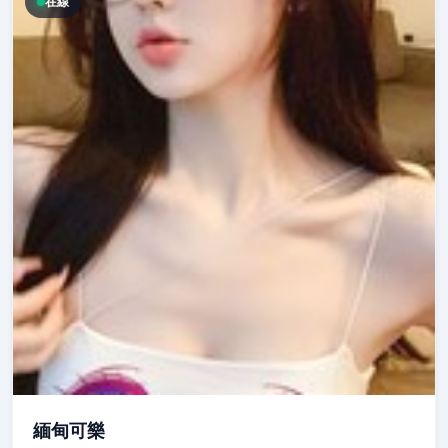
在線
緬甸可樂