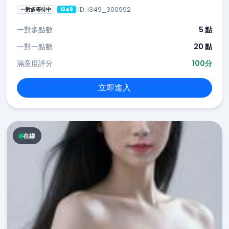
ID: i349_300992
一對多等待中
i349
一對多點數
5 點
一對一點數
20 點
滿意度評分
100分
立即進入
在線