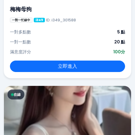
梅梅母狗
ID: i349_301588
一對一忙線中
i349
一對多點數
5 點
一對一點數
20 點
滿意度評分
100分
立即進入
在線