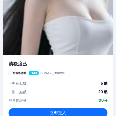
清歡度己
ID: i349_300991
一對多等待中
i349
一對多點數
5 點
一對一點數
20 點
滿意度評分
100分
立即進入