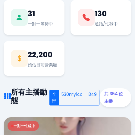
31
130
一對一等待中
通話/忙碌中
22,200
預估目前營業額
所有主播動
共 354 位
全
530my1cc
i349
態
部
主播
一對一忙線中