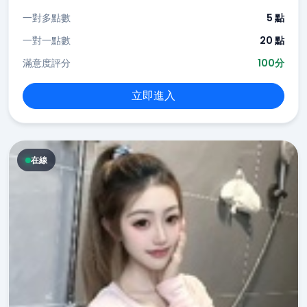
一對多點數
5 點
一對一點數
20 點
滿意度評分
100分
立即進入
在線