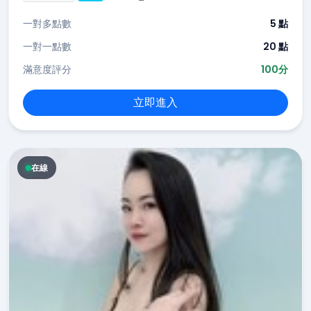
一對多點數
5 點
一對一點數
20 點
滿意度評分
100分
立即進入
在線