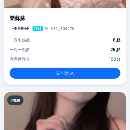
樂蘇蘇
ID: i349_300978
一對多等待中
i349
一對多點數
6 點
一對一點數
25 點
滿意度評分
100分
立即進入
在線