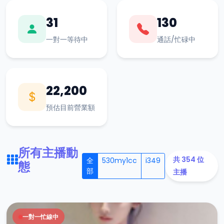
31
130
一對一等待中
通話/忙碌中
22,200
預估目前營業額
所有主播動
共 354 位
全
530my1cc
i349
態
部
主播
一對一忙線中