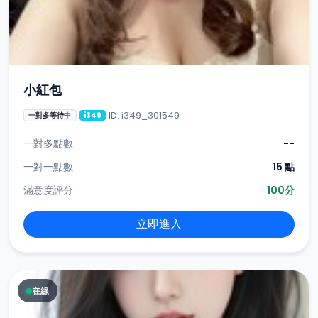
小紅包
ID: i349_301549
一對多等待中
i349
一對多點數
--
一對一點數
15 點
滿意度評分
100分
立即進入
在線