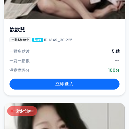
歆歆兒
ID: i349_301225
一對多忙線中
i349
一對多點數
5 點
一對一點數
--
滿意度評分
100分
立即進入
一對多忙線中