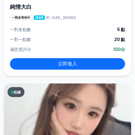
純情大白
ID: i349_301362
一對多等待中
i349
一對多點數
5 點
一對一點數
20 點
滿意度評分
100分
立即進入
在線