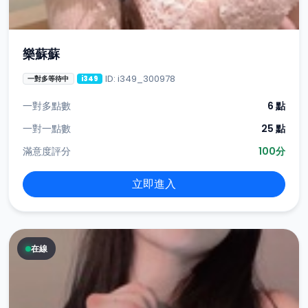
樂蘇蘇
ID: i349_300978
一對多等待中
i349
一對多點數
6 點
一對一點數
25 點
滿意度評分
100分
立即進入
在線