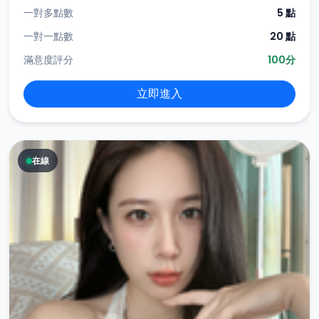
一對多點數
5 點
一對一點數
20 點
滿意度評分
100分
立即進入
在線