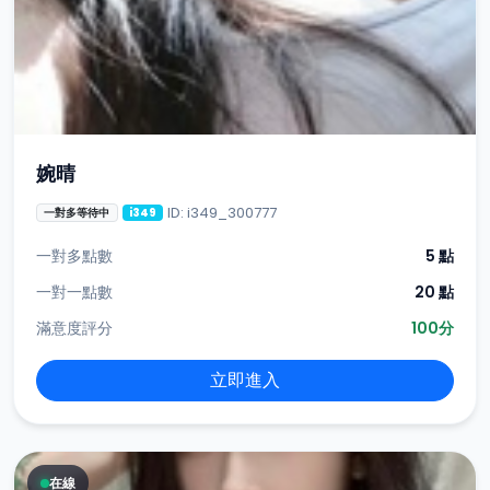
婉晴
ID: i349_300777
一對多等待中
i349
一對多點數
5 點
一對一點數
20 點
滿意度評分
100分
立即進入
在線