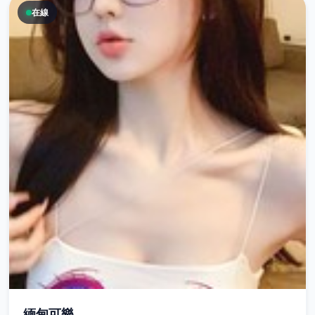
在線
緬甸可樂