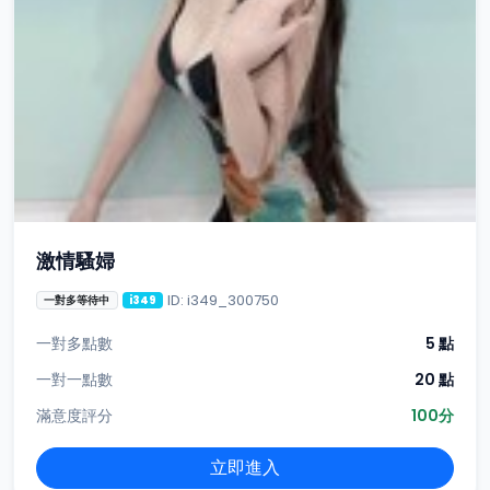
激情騷婦
ID: i349_300750
一對多等待中
i349
一對多點數
5 點
一對一點數
20 點
滿意度評分
100分
立即進入