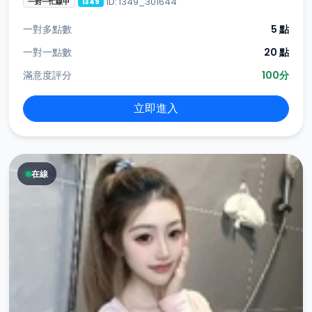
ID: i349_301644
一對一忙線中
i349
一對多點數
5 點
一對一點數
20 點
滿意度評分
100分
立即進入
在線