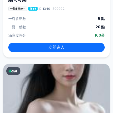
ID: i349_300992
一對多等待中
i349
一對多點數
5 點
一對一點數
20 點
滿意度評分
100分
立即進入
在線