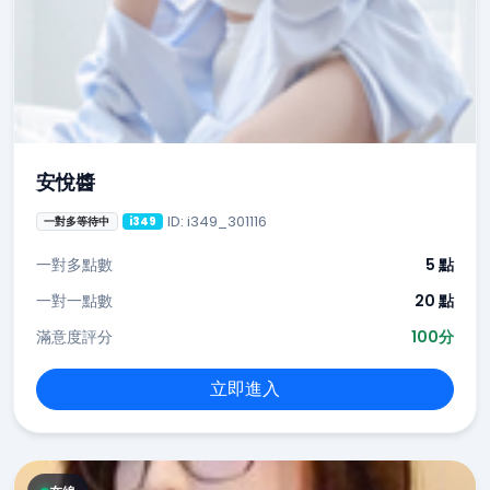
安悅醬
ID: i349_301116
一對多等待中
i349
一對多點數
5 點
一對一點數
20 點
滿意度評分
100分
立即進入