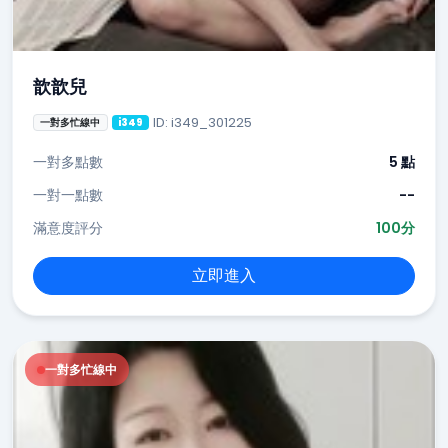
歆歆兒
ID: i349_301225
一對多忙線中
i349
一對多點數
5 點
一對一點數
--
滿意度評分
100分
立即進入
一對多忙線中