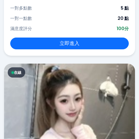
一對多點數
5 點
一對一點數
20 點
滿意度評分
100分
立即進入
在線