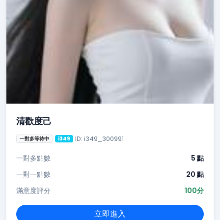
清歡度己
ID: i349_300991
一對多等待中
i349
一對多點數
5 點
一對一點數
20 點
滿意度評分
100分
立即進入