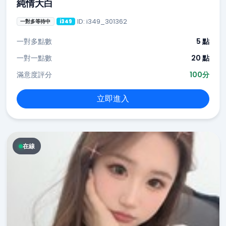
純情大白
ID: i349_301362
一對多等待中
i349
一對多點數
5 點
一對一點數
20 點
滿意度評分
100分
立即進入
在線