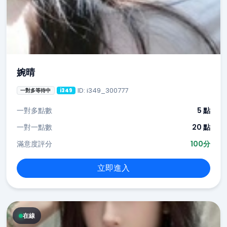
婉晴
ID: i349_300777
一對多等待中
i349
一對多點數
5 點
一對一點數
20 點
滿意度評分
100分
立即進入
在線