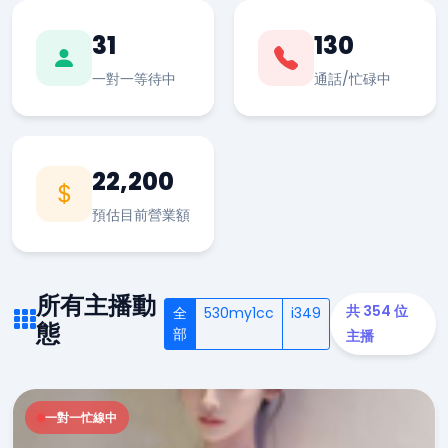
31
130
一對一等待中
通話/忙碌中
22,200
預估目前營業額
所有主播動
共 354 位
全
530my1cc
i349
態
部
主播
一對一忙線中