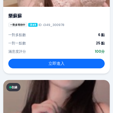
樂蘇蘇
ID: i349_300978
一對多等待中
i349
一對多點數
6 點
一對一點數
25 點
滿意度評分
100分
立即進入
在線