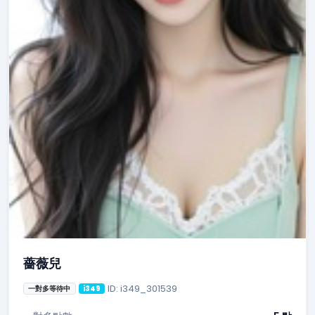
薔薇兒
ID: i349_301539
一對多等待中
i349