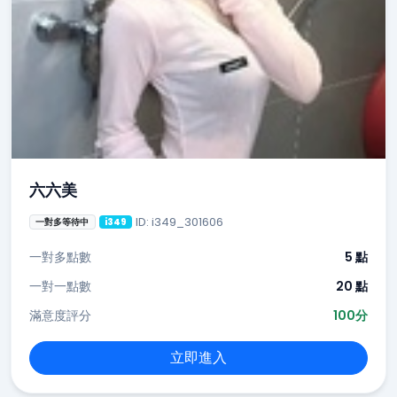
六六美
ID: i349_301606
一對多等待中
i349
一對多點數
5 點
一對一點數
20 點
滿意度評分
100分
立即進入