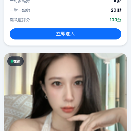
一對多點數
5 點
一對一點數
20 點
滿意度評分
100分
立即進入
在線