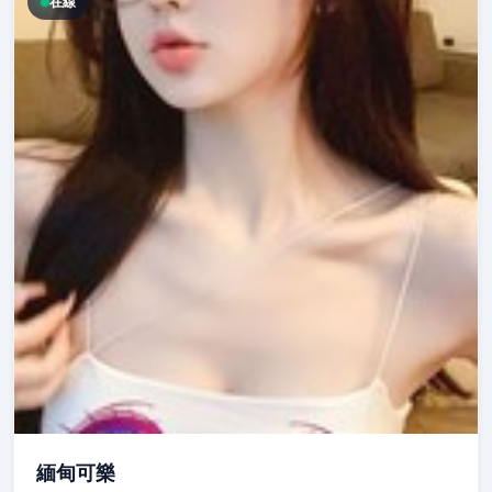
在線
緬甸可樂