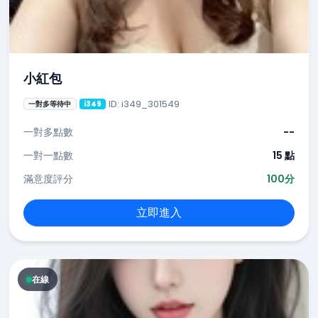
小紅包
ID: i349_301549
一對多等待中
i349
一對多點數
--
一對一點數
15 點
滿意度評分
100分
立即進入
在線