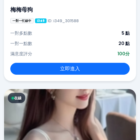
梅梅母狗
ID: i349_301588
一對一忙線中
i349
一對多點數
5 點
一對一點數
20 點
滿意度評分
100分
立即進入
在線