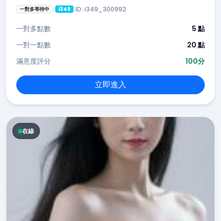
ID: i349_300992
一對多等待中
i349
一對多點數
5 點
一對一點數
20 點
滿意度評分
100分
立即進入
在線