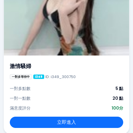
激情騷婦
ID: i349_300750
一對多等待中
i349
一對多點數
5 點
一對一點數
20 點
滿意度評分
100分
立即進入