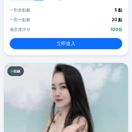
一對多點數
5 點
一對一點數
20 點
滿意度評分
100分
立即進入
在線