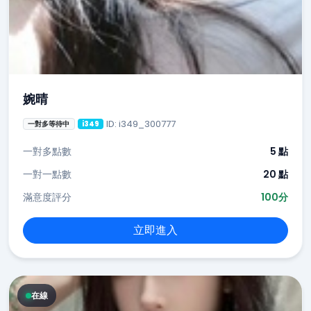
婉晴
ID: i349_300777
一對多等待中
i349
一對多點數
5 點
一對一點數
20 點
滿意度評分
100分
立即進入
在線