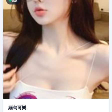
在線
緬甸可樂