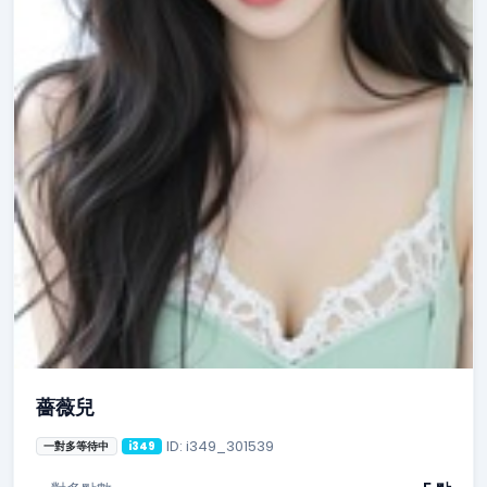
薔薇兒
ID: i349_301539
一對多等待中
i349