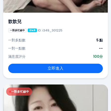
歆歆兒
ID: i349_301225
一對多忙線中
i349
一對多點數
5 點
一對一點數
--
滿意度評分
100分
立即進入
一對多忙線中