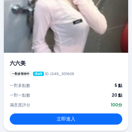
六六美
ID: i349_301606
一對多等待中
i349
一對多點數
5 點
一對一點數
20 點
滿意度評分
100分
立即進入