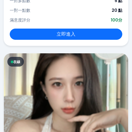
一對多點數
5 點
一對一點數
20 點
滿意度評分
100分
立即進入
在線