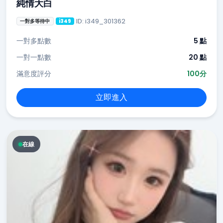
純情大白
ID: i349_301362
一對多等待中
i349
一對多點數
5 點
一對一點數
20 點
滿意度評分
100分
立即進入
在線