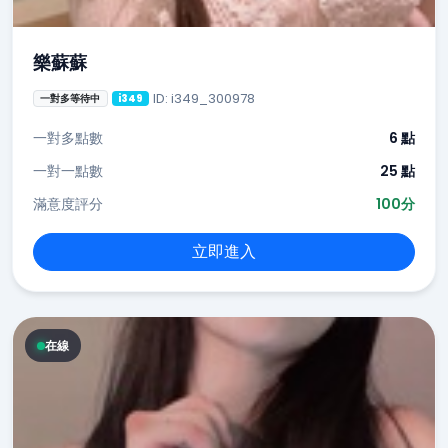
樂蘇蘇
ID: i349_300978
一對多等待中
i349
一對多點數
6 點
一對一點數
25 點
滿意度評分
100分
立即進入
在線