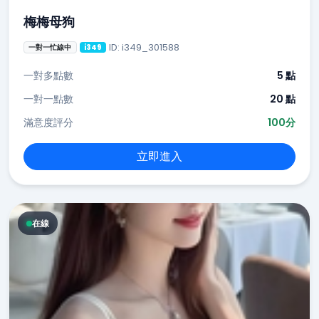
梅梅母狗
ID: i349_301588
一對一忙線中
i349
一對多點數
5 點
一對一點數
20 點
滿意度評分
100分
立即進入
在線