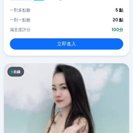
一對多點數
5 點
一對一點數
20 點
滿意度評分
100分
立即進入
在線