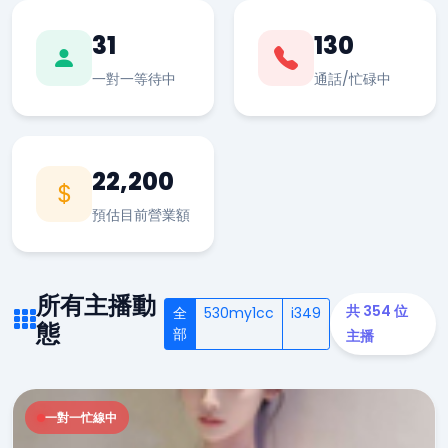
31
130
一對一等待中
通話/忙碌中
22,200
預估目前營業額
所有主播動
共 354 位
全
530my1cc
i349
態
部
主播
一對一忙線中