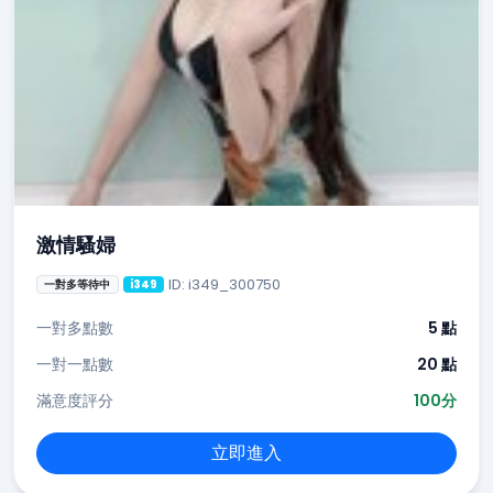
激情騷婦
ID: i349_300750
一對多等待中
i349
一對多點數
5 點
一對一點數
20 點
滿意度評分
100分
立即進入