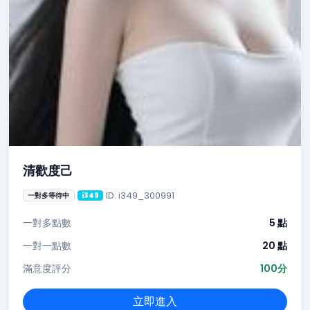
清歡度己
ID: i349_300991
一對多等待中
i349
一對多點數
5 點
一對一點數
20 點
滿意度評分
100分
立即進入