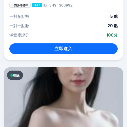
ID: i349_300992
一對多等待中
i349
一對多點數
5 點
一對一點數
20 點
滿意度評分
100分
立即進入
在線