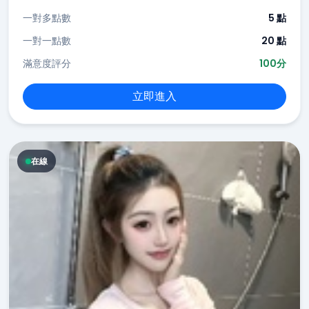
一對多點數
5 點
一對一點數
20 點
滿意度評分
100分
立即進入
在線