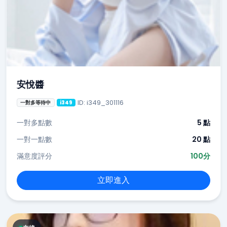
安悅醬
ID: i349_301116
一對多等待中
i349
一對多點數
5 點
一對一點數
20 點
滿意度評分
100分
立即進入