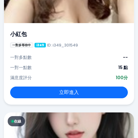
小紅包
ID: i349_301549
一對多等待中
i349
一對多點數
--
一對一點數
15 點
滿意度評分
100分
立即進入
在線