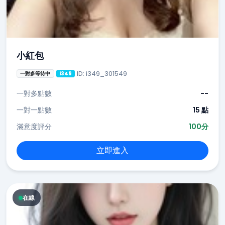
小紅包
ID: i349_301549
一對多等待中
i349
一對多點數
--
一對一點數
15 點
滿意度評分
100分
立即進入
在線