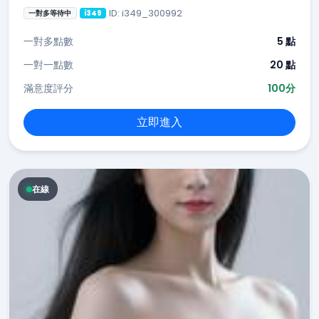
ID: i349_300992
一對多等待中
i349
一對多點數
5 點
一對一點數
20 點
滿意度評分
100分
立即進入
在線