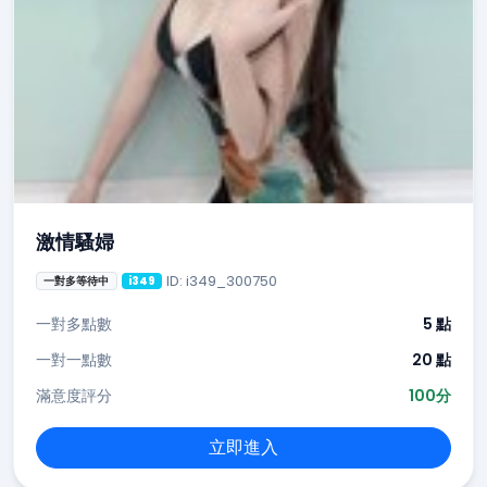
激情騷婦
ID: i349_300750
一對多等待中
i349
一對多點數
5 點
一對一點數
20 點
滿意度評分
100分
立即進入