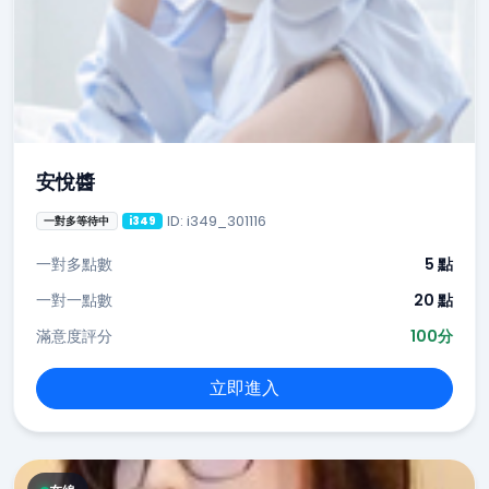
安悅醬
ID: i349_301116
一對多等待中
i349
一對多點數
5 點
一對一點數
20 點
滿意度評分
100分
立即進入