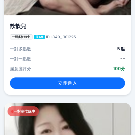
歆歆兒
ID: i349_301225
一對多忙線中
i349
一對多點數
5 點
一對一點數
--
滿意度評分
100分
立即進入
一對多忙線中