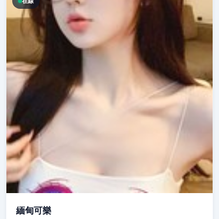
在線
緬甸可樂