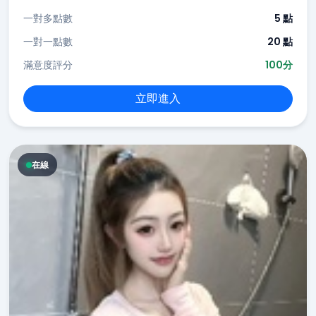
一對多點數
5 點
一對一點數
20 點
滿意度評分
100分
立即進入
在線