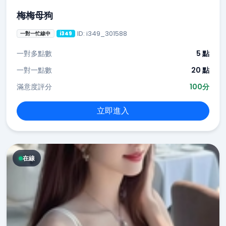
梅梅母狗
ID: i349_301588
一對一忙線中
i349
一對多點數
5 點
一對一點數
20 點
滿意度評分
100分
立即進入
在線