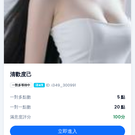
清歡度己
ID: i349_300991
一對多等待中
i349
一對多點數
5 點
一對一點數
20 點
滿意度評分
100分
立即進入