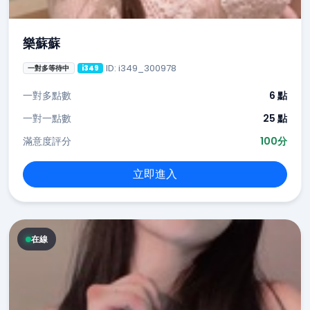
樂蘇蘇
ID: i349_300978
一對多等待中
i349
一對多點數
6 點
一對一點數
25 點
滿意度評分
100分
立即進入
在線