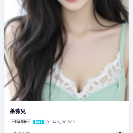
薔薇兒
ID: i349_301539
一對多等待中
i349