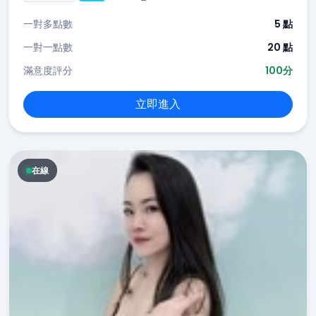
一對多點數
5 點
一對一點數
20 點
滿意度評分
100分
立即進入
在線