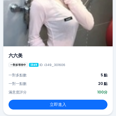
六六美
ID: i349_301606
一對多等待中
i349
一對多點數
5 點
一對一點數
20 點
滿意度評分
100分
立即進入