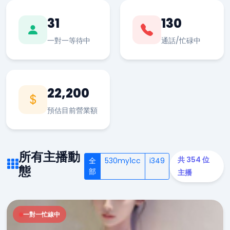
31
130
一對一等待中
通話/忙碌中
22,200
預估目前營業額
所有主播動
共 354 位
全
530my1cc
i349
態
部
主播
一對一忙線中