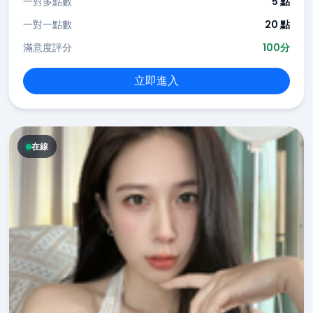
一對多點數
5 點
一對一點數
20 點
滿意度評分
100分
立即進入
在線