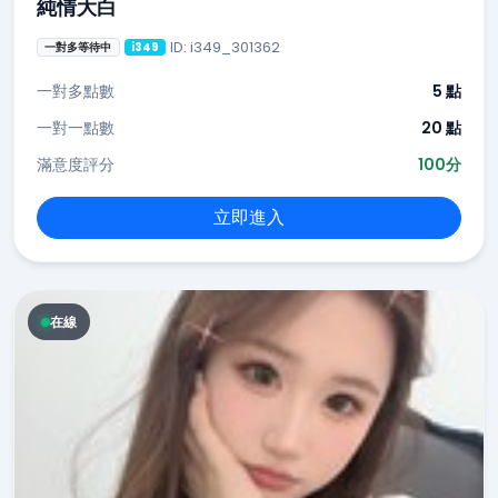
純情大白
ID: i349_301362
一對多等待中
i349
一對多點數
5 點
一對一點數
20 點
滿意度評分
100分
立即進入
在線