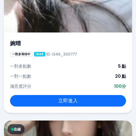
婉晴
ID: i349_300777
一對多等待中
i349
一對多點數
5 點
一對一點數
20 點
滿意度評分
100分
立即進入
在線