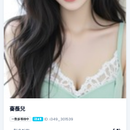
薔薇兒
ID: i349_301539
一對多等待中
i349