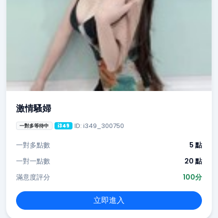
激情騷婦
ID: i349_300750
一對多等待中
i349
一對多點數
5 點
一對一點數
20 點
滿意度評分
100分
立即進入