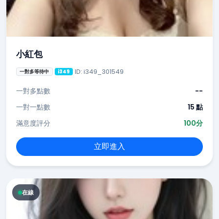
小紅包
ID: i349_301549
一對多等待中
i349
一對多點數
--
一對一點數
15 點
滿意度評分
100分
立即進入
在線