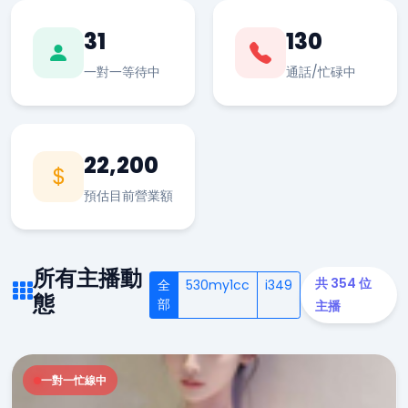
31
130
一對一等待中
通話/忙碌中
22,200
預估目前營業額
所有主播動
共 354 位
全
530my1cc
i349
態
部
主播
一對一忙線中