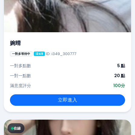
婉晴
ID: i349_300777
一對多等待中
i349
一對多點數
5 點
一對一點數
20 點
滿意度評分
100分
立即進入
在線