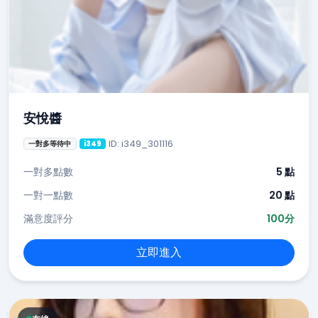
安悅醬
ID: i349_301116
一對多等待中
i349
一對多點數
5 點
一對一點數
20 點
滿意度評分
100分
立即進入