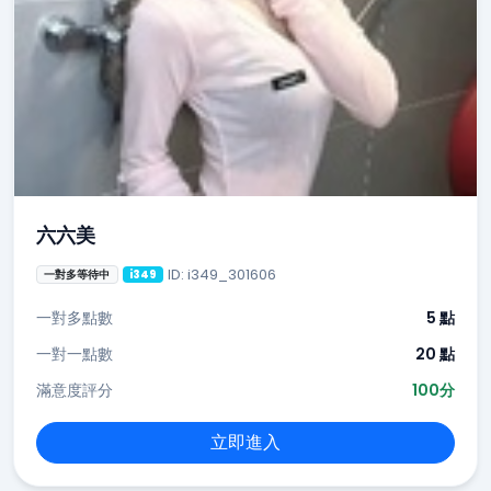
六六美
ID: i349_301606
一對多等待中
i349
一對多點數
5 點
一對一點數
20 點
滿意度評分
100分
立即進入