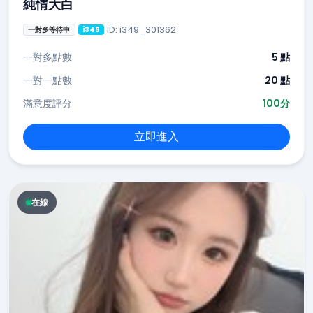
純情大白
ID: i349_301362
一對多等待中
i349
一對多點數
5 點
一對一點數
20 點
滿意度評分
100分
立即進入
在線