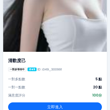
清歡度己
ID: i349_300991
一對多等待中
i349
一對多點數
5 點
一對一點數
20 點
滿意度評分
100分
立即進入