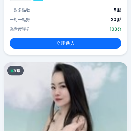
一對多點數
5 點
一對一點數
20 點
滿意度評分
100分
立即進入
在線