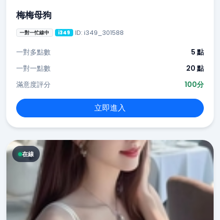
梅梅母狗
ID: i349_301588
一對一忙線中
i349
一對多點數
5 點
一對一點數
20 點
滿意度評分
100分
立即進入
在線