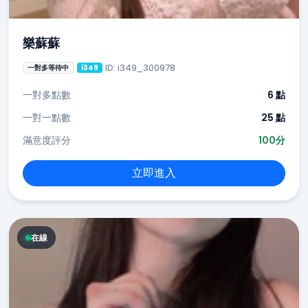
樂蘇蘇
ID: i349_300978
一對多等待中
i349
一對多點數
6 點
一對一點數
25 點
滿意度評分
100分
立即進入
在線