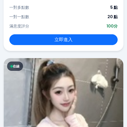
一對多點數
5 點
一對一點數
20 點
滿意度評分
100分
立即進入
在線