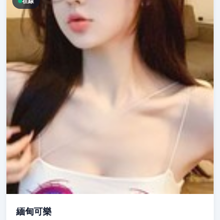
在線
緬甸可樂