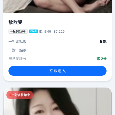
歆歆兒
ID: i349_301225
一對多忙線中
i349
一對多點數
5 點
一對一點數
--
滿意度評分
100分
立即進入
一對多忙線中