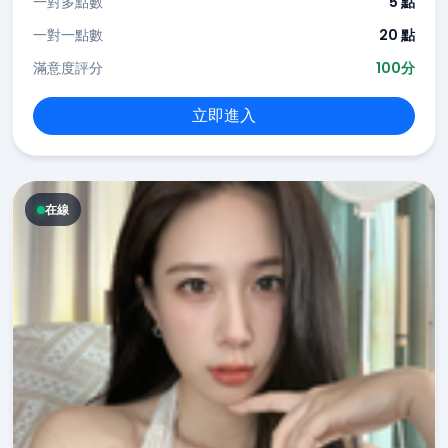
一對多點數
5 點
一對一點數
20 點
滿意度評分
100分
立即進入
在線