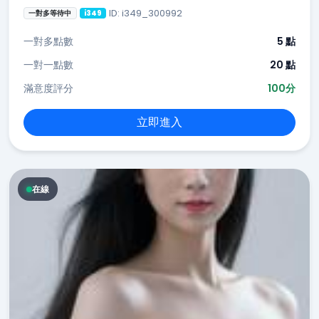
ID: i349_300992
一對多等待中
i349
一對多點數
5 點
一對一點數
20 點
滿意度評分
100分
立即進入
在線