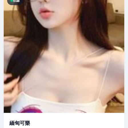
在線
緬甸可樂