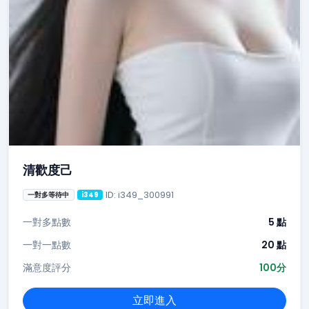
清歡度己
ID: i349_300991
一對多等待中
i349
一對多點數
5 點
一對一點數
20 點
滿意度評分
100分
立即進入