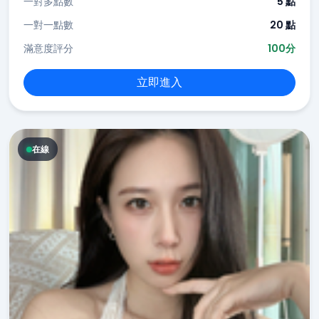
一對多點數
5 點
一對一點數
20 點
滿意度評分
100分
立即進入
在線