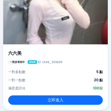
六六美
ID: i349_301606
一對多等待中
i349
一對多點數
5 點
一對一點數
20 點
滿意度評分
100分
立即進入