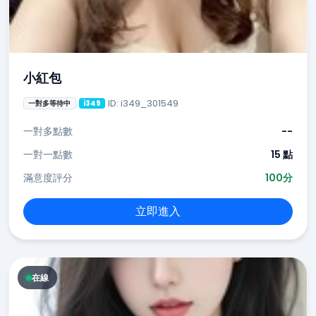
小紅包
ID: i349_301549
一對多等待中
i349
一對多點數
--
一對一點數
15 點
滿意度評分
100分
立即進入
在線