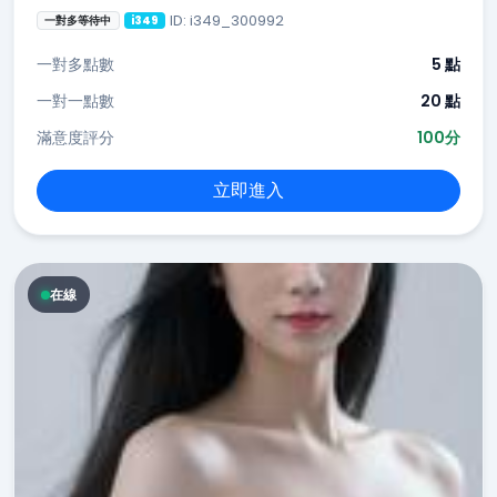
ID: i349_300992
一對多等待中
i349
一對多點數
5 點
一對一點數
20 點
滿意度評分
100分
立即進入
在線