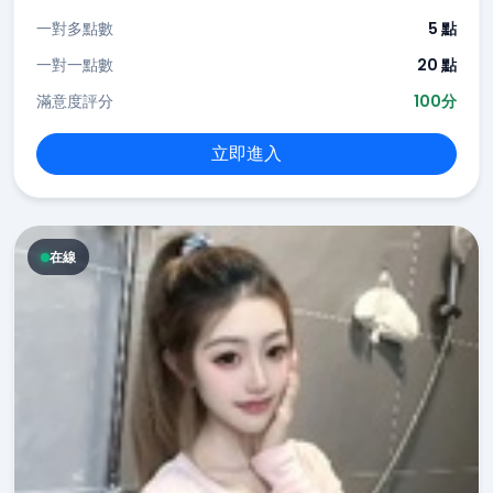
一對多點數
5 點
一對一點數
20 點
滿意度評分
100分
立即進入
在線