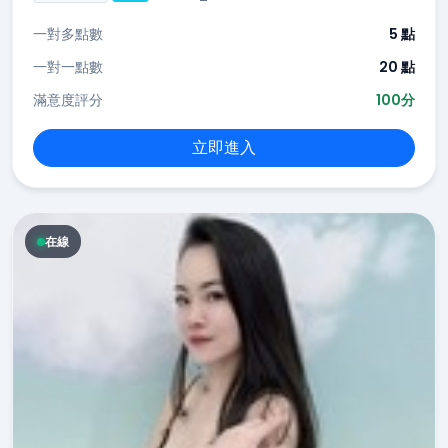
一對多點數
5 點
一對一點數
20 點
滿意度評分
100分
立即進入
在線