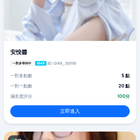
安悅醬
ID: i349_301116
一對多等待中
i349
一對多點數
5 點
一對一點數
20 點
滿意度評分
100分
立即進入