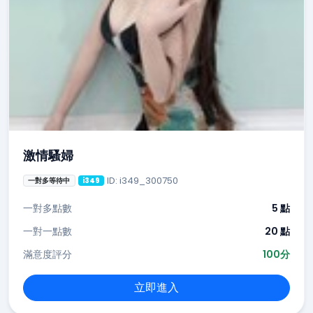
激情騷婦
ID: i349_300750
一對多等待中
i349
一對多點數
5 點
一對一點數
20 點
滿意度評分
100分
立即進入