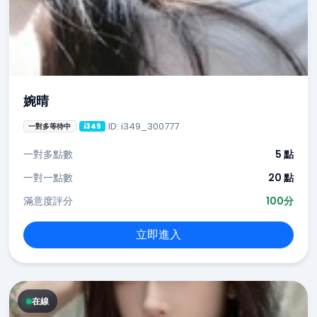
婉晴
ID: i349_300777
一對多等待中
i349
一對多點數
5 點
一對一點數
20 點
滿意度評分
100分
立即進入
在線