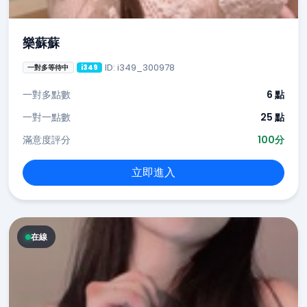
樂蘇蘇
ID: i349_300978
一對多等待中
i349
一對多點數
6 點
一對一點數
25 點
滿意度評分
100分
立即進入
在線