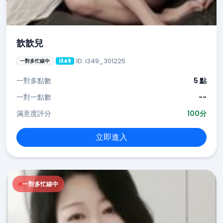
歆歆兒
ID: i349_301225
一對多忙線中
i349
一對多點數
5 點
一對一點數
--
滿意度評分
100分
立即進入
一對多忙線中