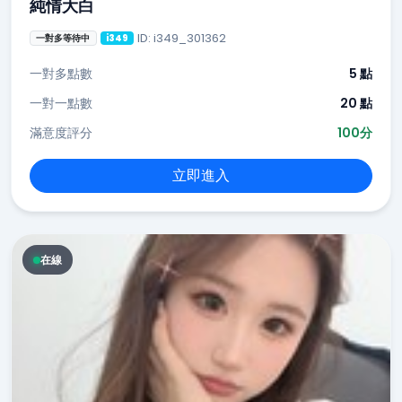
純情大白
ID: i349_301362
一對多等待中
i349
一對多點數
5 點
一對一點數
20 點
滿意度評分
100分
立即進入
在線