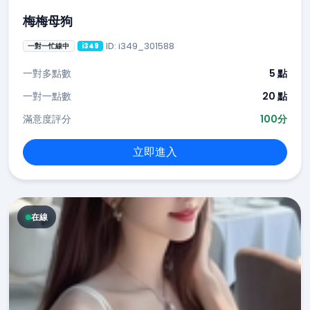
梅梅母狗
ID: i349_301588
一對一忙線中
i349
一對多點數
5 點
一對一點數
20 點
滿意度評分
100分
立即進入
在線