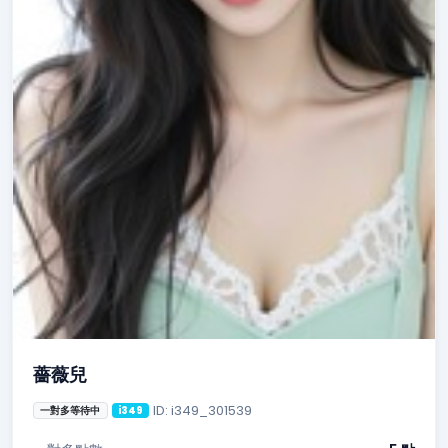
薔薇兒
ID: i349_301539
一對多等待中
i349