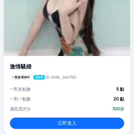
激情騷婦
ID: i349_300750
一對多等待中
i349
一對多點數
5 點
一對一點數
20 點
滿意度評分
100分
立即進入