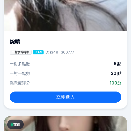
婉晴
ID: i349_300777
一對多等待中
i349
一對多點數
5 點
一對一點數
20 點
滿意度評分
100分
立即進入
在線