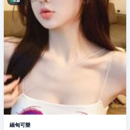
在線
緬甸可樂