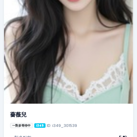
薔薇兒
ID: i349_301539
一對多等待中
i349