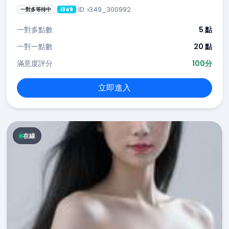
ID: i349_300992
一對多等待中
i349
一對多點數
5 點
一對一點數
20 點
滿意度評分
100分
立即進入
在線