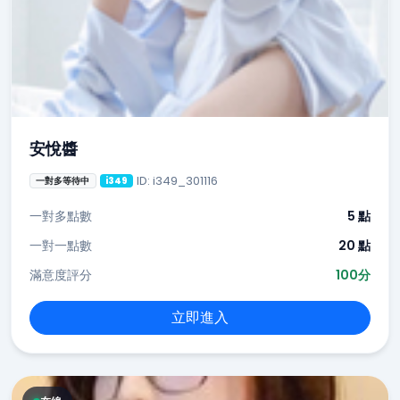
安悅醬
ID: i349_301116
一對多等待中
i349
一對多點數
5 點
一對一點數
20 點
滿意度評分
100分
立即進入