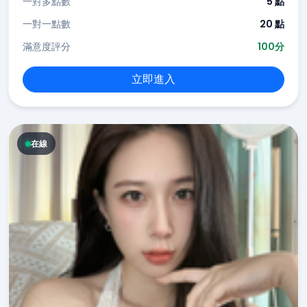
一對多點數
5 點
一對一點數
20 點
滿意度評分
100分
立即進入
在線