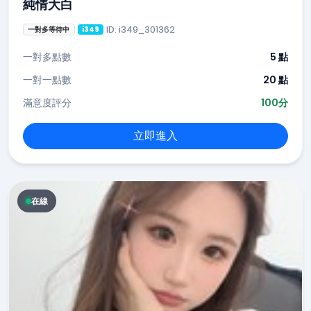
純情大白
ID: i349_301362
一對多等待中
i349
一對多點數
5 點
一對一點數
20 點
滿意度評分
100分
立即進入
在線