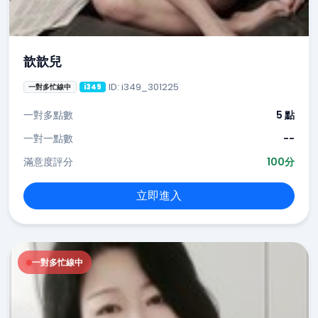
歆歆兒
ID: i349_301225
一對多忙線中
i349
一對多點數
5 點
一對一點數
--
滿意度評分
100分
立即進入
一對多忙線中