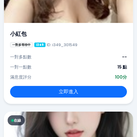
小紅包
ID: i349_301549
一對多等待中
i349
一對多點數
--
一對一點數
15 點
滿意度評分
100分
立即進入
在線