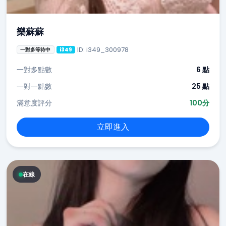
樂蘇蘇
ID: i349_300978
一對多等待中
i349
一對多點數
6 點
一對一點數
25 點
滿意度評分
100分
立即進入
在線