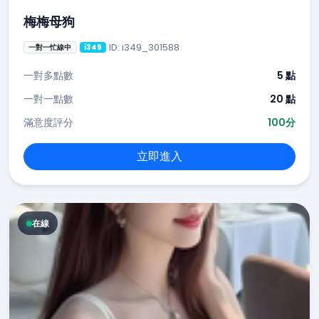
梅梅母狗
ID: i349_301588
一對一忙線中
i349
一對多點數
5 點
一對一點數
20 點
滿意度評分
100分
立即進入
在線