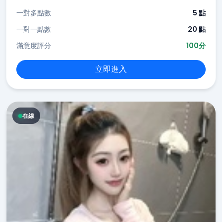
一對多點數
5 點
一對一點數
20 點
滿意度評分
100分
立即進入
在線