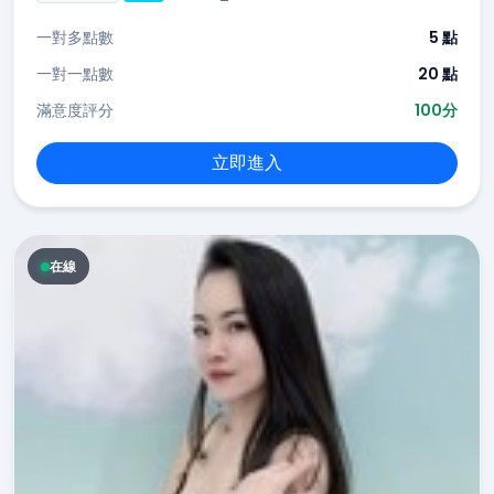
一對多點數
5 點
一對一點數
20 點
滿意度評分
100分
立即進入
在線