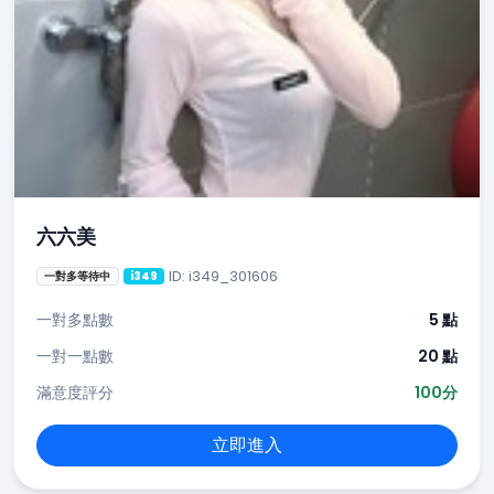
六六美
ID: i349_301606
一對多等待中
i349
一對多點數
5 點
一對一點數
20 點
滿意度評分
100分
立即進入