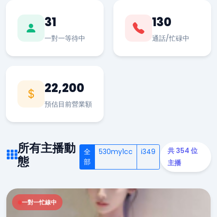
31
130
一對一等待中
通話/忙碌中
22,200
預估目前營業額
所有主播動
共 354 位
全
530my1cc
i349
態
部
主播
一對一忙線中