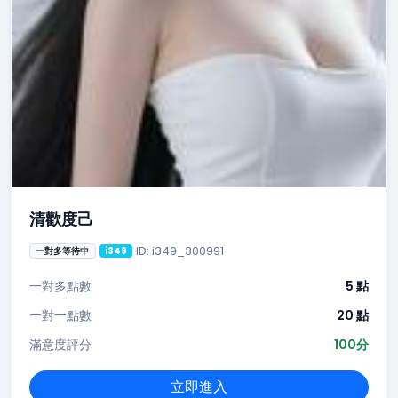
清歡度己
ID: i349_300991
一對多等待中
i349
一對多點數
5 點
一對一點數
20 點
滿意度評分
100分
立即進入