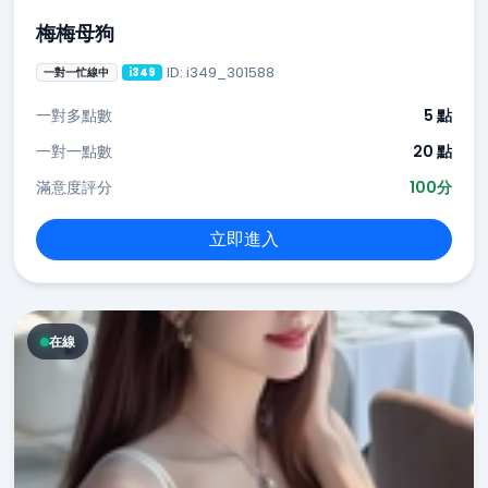
梅梅母狗
ID: i349_301588
一對一忙線中
i349
一對多點數
5 點
一對一點數
20 點
滿意度評分
100分
立即進入
在線