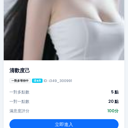
清歡度己
ID: i349_300991
一對多等待中
i349
一對多點數
5 點
一對一點數
20 點
滿意度評分
100分
立即進入