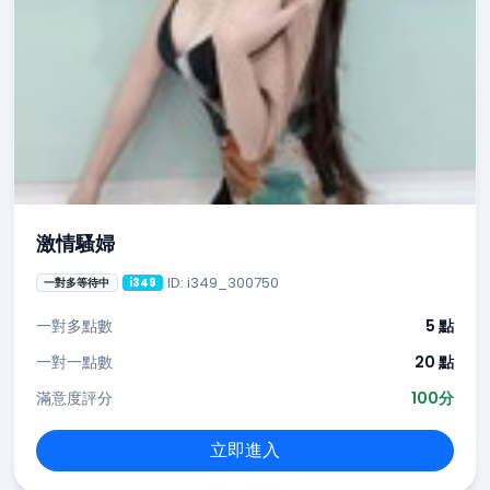
激情騷婦
ID: i349_300750
一對多等待中
i349
一對多點數
5 點
一對一點數
20 點
滿意度評分
100分
立即進入