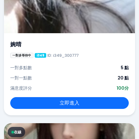
婉晴
ID: i349_300777
一對多等待中
i349
一對多點數
5 點
一對一點數
20 點
滿意度評分
100分
立即進入
在線