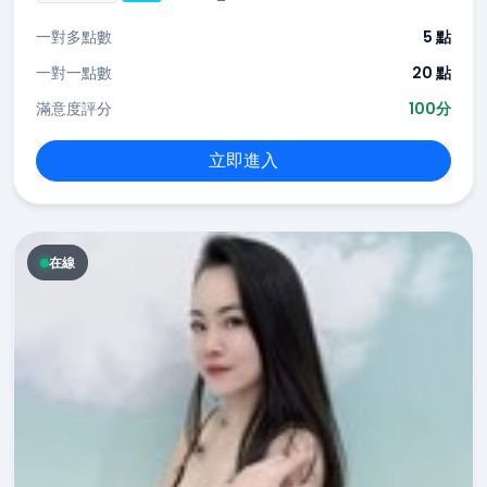
一對多點數
5 點
一對一點數
20 點
滿意度評分
100分
立即進入
在線