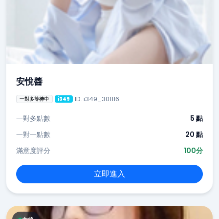
安悅醬
ID: i349_301116
一對多等待中
i349
一對多點數
5 點
一對一點數
20 點
滿意度評分
100分
立即進入