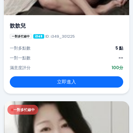
歆歆兒
ID: i349_301225
一對多忙線中
i349
一對多點數
5 點
一對一點數
--
滿意度評分
100分
立即進入
一對多忙線中