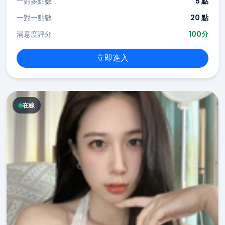
一對多點數
5 點
一對一點數
20 點
滿意度評分
100分
立即進入
在線