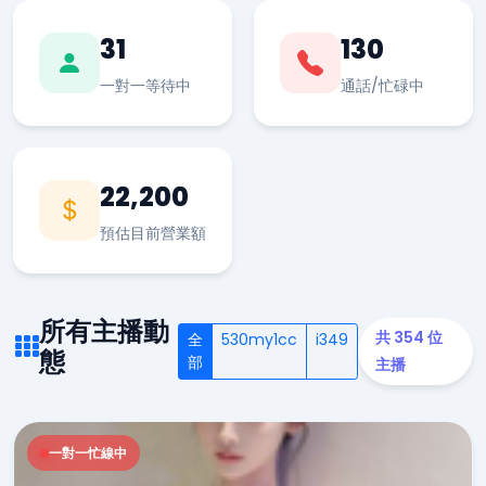
31
130
一對一等待中
通話/忙碌中
22,200
預估目前營業額
所有主播動
共 354 位
全
530my1cc
i349
態
部
主播
一對一忙線中