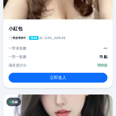
小紅包
ID: i349_301549
一對多等待中
i349
一對多點數
--
一對一點數
15 點
滿意度評分
100分
立即進入
在線