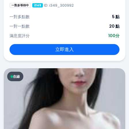
ID: i349_300992
一對多等待中
i349
一對多點數
5 點
一對一點數
20 點
滿意度評分
100分
立即進入
在線