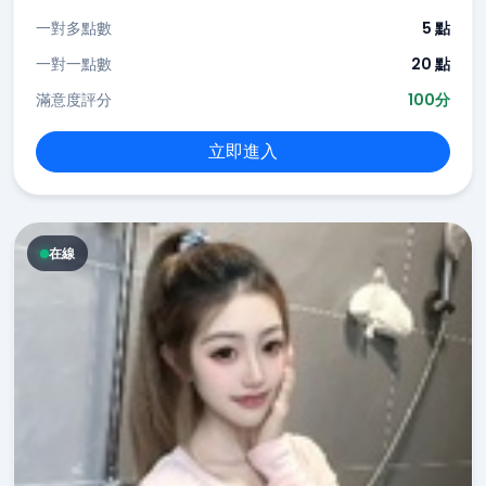
一對多點數
5 點
一對一點數
20 點
滿意度評分
100分
立即進入
在線