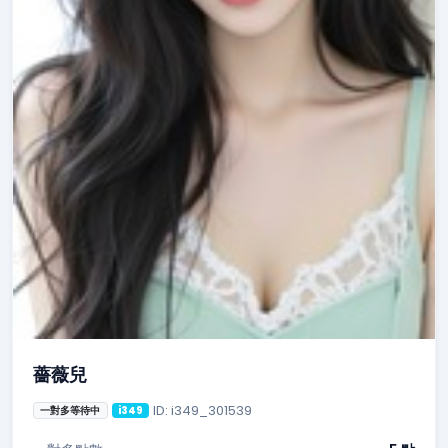
薔薇兒
ID: i349_301539
一對多等待中
i349