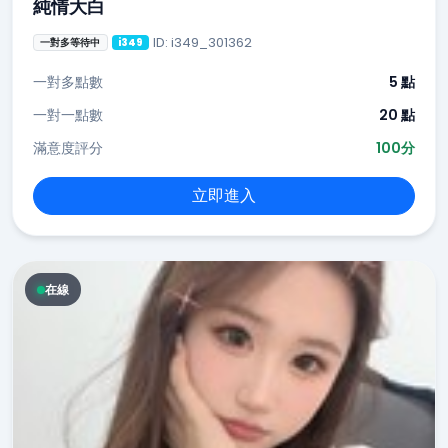
純情大白
ID: i349_301362
一對多等待中
i349
一對多點數
5 點
一對一點數
20 點
滿意度評分
100分
立即進入
在線