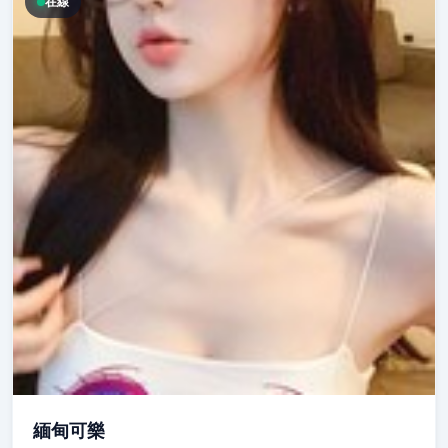
在線
緬甸可樂