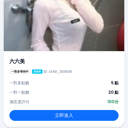
六六美
ID: i349_301606
一對多等待中
i349
一對多點數
5 點
一對一點數
20 點
滿意度評分
100分
立即進入