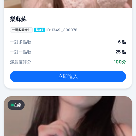
樂蘇蘇
ID: i349_300978
一對多等待中
i349
一對多點數
6 點
一對一點數
25 點
滿意度評分
100分
立即進入
在線