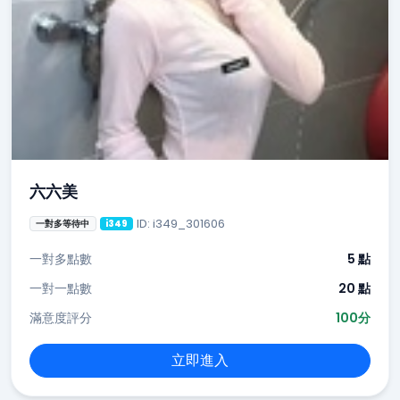
六六美
ID: i349_301606
一對多等待中
i349
一對多點數
5 點
一對一點數
20 點
滿意度評分
100分
立即進入