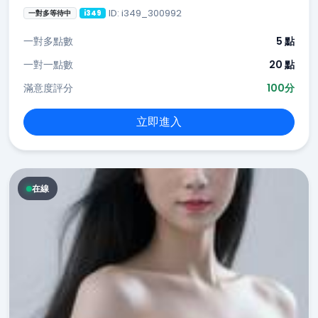
ID: i349_300992
一對多等待中
i349
一對多點數
5 點
一對一點數
20 點
滿意度評分
100分
立即進入
在線