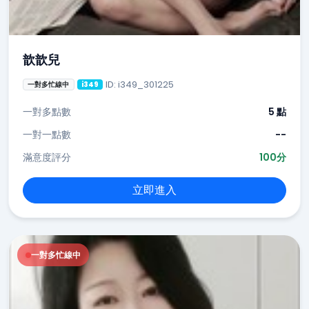
歆歆兒
ID: i349_301225
一對多忙線中
i349
一對多點數
5 點
一對一點數
--
滿意度評分
100分
立即進入
一對多忙線中