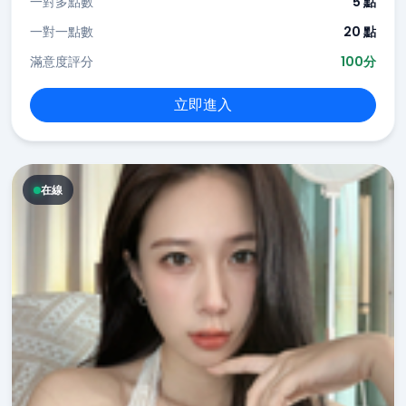
一對多點數
5 點
一對一點數
20 點
滿意度評分
100分
立即進入
在線