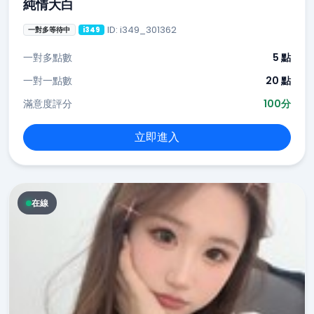
純情大白
ID: i349_301362
一對多等待中
i349
一對多點數
5 點
一對一點數
20 點
滿意度評分
100分
立即進入
在線