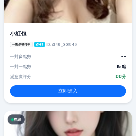
小紅包
ID: i349_301549
一對多等待中
i349
一對多點數
--
一對一點數
15 點
滿意度評分
100分
立即進入
在線