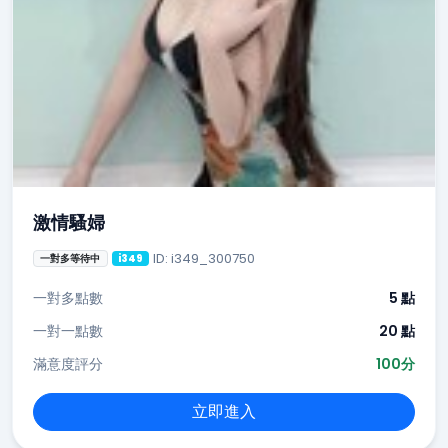
激情騷婦
ID: i349_300750
一對多等待中
i349
一對多點數
5 點
一對一點數
20 點
滿意度評分
100分
立即進入