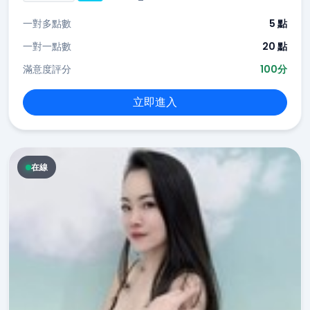
一對多點數
5 點
一對一點數
20 點
滿意度評分
100分
立即進入
在線