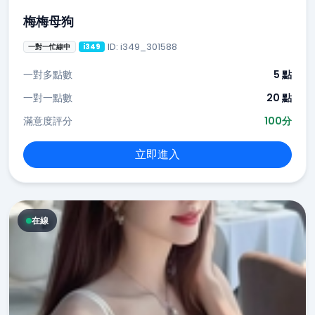
梅梅母狗
ID: i349_301588
一對一忙線中
i349
一對多點數
5 點
一對一點數
20 點
滿意度評分
100分
立即進入
在線