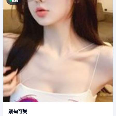
在線
緬甸可樂