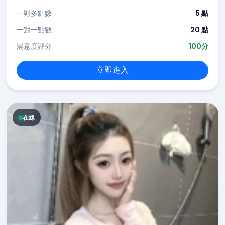
一對多點數
5 點
一對一點數
20 點
滿意度評分
100分
立即進入
在線