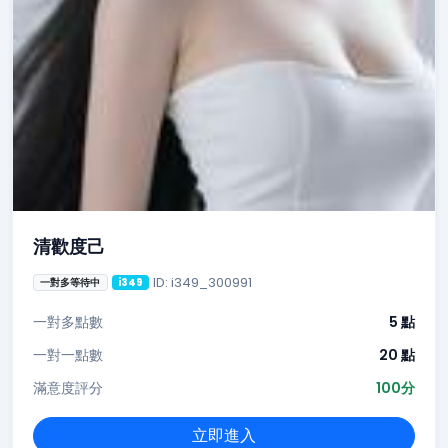
清歡度己
ID: i349_300991
一對多等待中
i349
一對多點數
5 點
一對一點數
20 點
滿意度評分
100分
立即進入