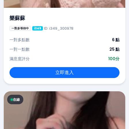
樂蘇蘇
ID: i349_300978
一對多等待中
i349
一對多點數
6 點
一對一點數
25 點
滿意度評分
100分
立即進入
在線