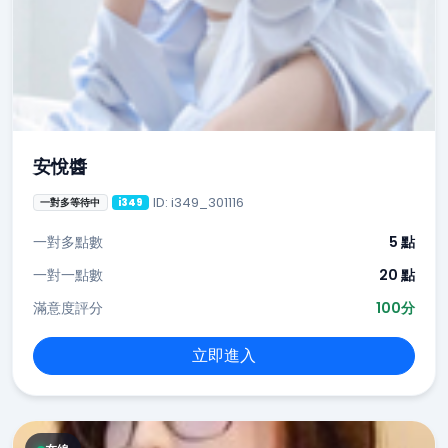
安悅醬
ID: i349_301116
一對多等待中
i349
一對多點數
5 點
一對一點數
20 點
滿意度評分
100分
立即進入