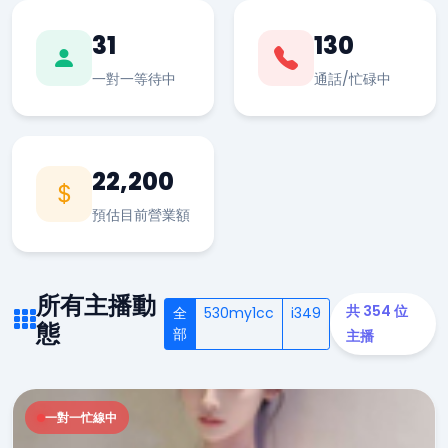
31
130
一對一等待中
通話/忙碌中
22,200
預估目前營業額
所有主播動
共 354 位
全
530my1cc
i349
態
部
主播
一對一忙線中