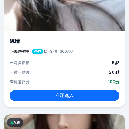
婉晴
ID: i349_300777
一對多等待中
i349
一對多點數
5 點
一對一點數
20 點
滿意度評分
100分
立即進入
在線