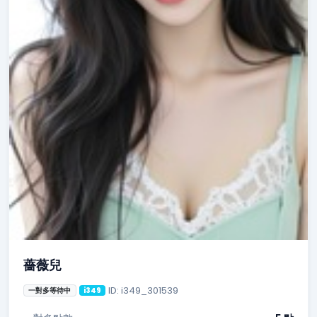
薔薇兒
ID: i349_301539
一對多等待中
i349