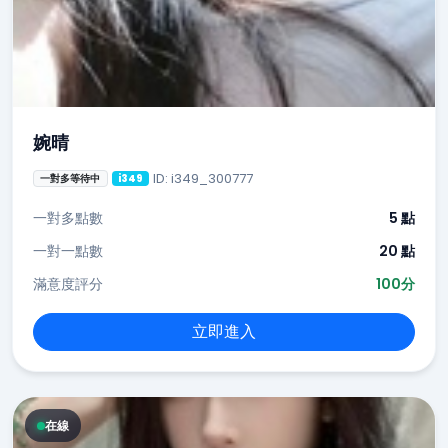
婉晴
ID: i349_300777
一對多等待中
i349
一對多點數
5 點
一對一點數
20 點
滿意度評分
100分
立即進入
在線