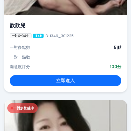
歆歆兒
ID: i349_301225
一對多忙線中
i349
一對多點數
5 點
一對一點數
--
滿意度評分
100分
立即進入
一對多忙線中