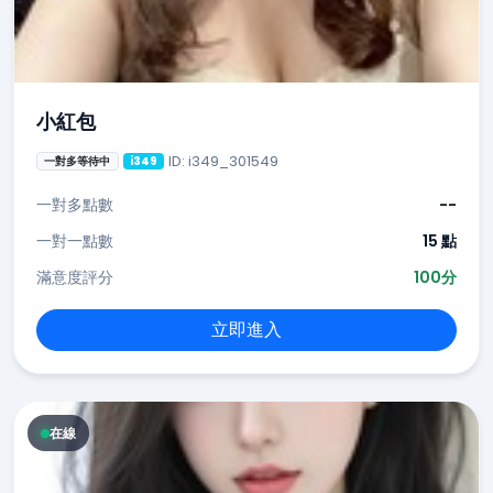
小紅包
ID: i349_301549
一對多等待中
i349
一對多點數
--
一對一點數
15 點
滿意度評分
100分
立即進入
在線