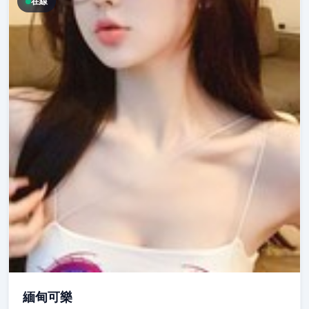
在線
緬甸可樂