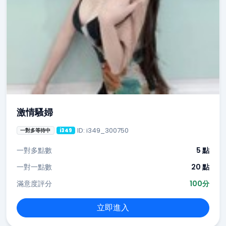
激情騷婦
ID: i349_300750
一對多等待中
i349
一對多點數
5 點
一對一點數
20 點
滿意度評分
100分
立即進入