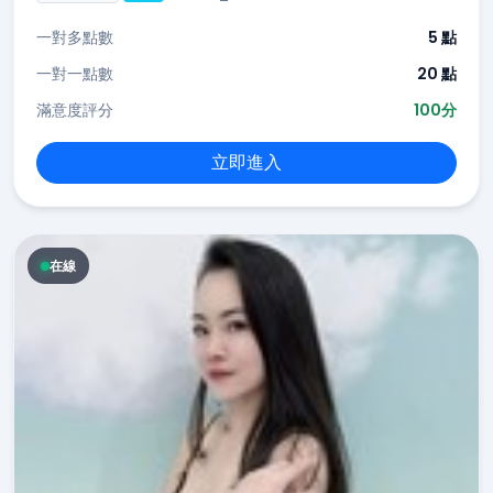
一對多點數
5 點
一對一點數
20 點
滿意度評分
100分
立即進入
在線