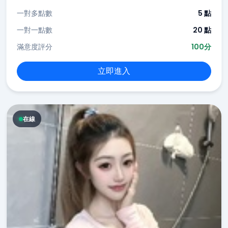
一對多點數
5 點
一對一點數
20 點
滿意度評分
100分
立即進入
在線