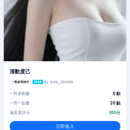
清歡度己
ID: i349_300991
一對多等待中
i349
一對多點數
5 點
一對一點數
20 點
滿意度評分
100分
立即進入