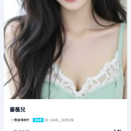
薔薇兒
ID: i349_301539
一對多等待中
i349