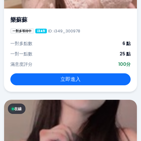
樂蘇蘇
ID: i349_300978
一對多等待中
i349
一對多點數
6 點
一對一點數
25 點
滿意度評分
100分
立即進入
在線