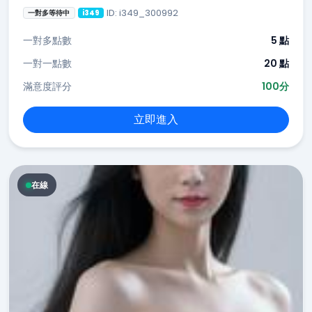
ID: i349_300992
一對多等待中
i349
一對多點數
5 點
一對一點數
20 點
滿意度評分
100分
立即進入
在線