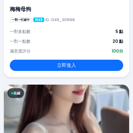
梅梅母狗
ID: i349_301588
一對一忙線中
i349
一對多點數
5 點
一對一點數
20 點
滿意度評分
100分
立即進入
在線