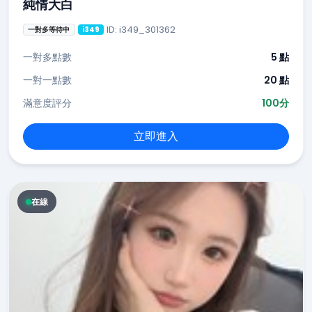
純情大白
ID: i349_301362
一對多等待中
i349
一對多點數
5 點
一對一點數
20 點
滿意度評分
100分
立即進入
在線