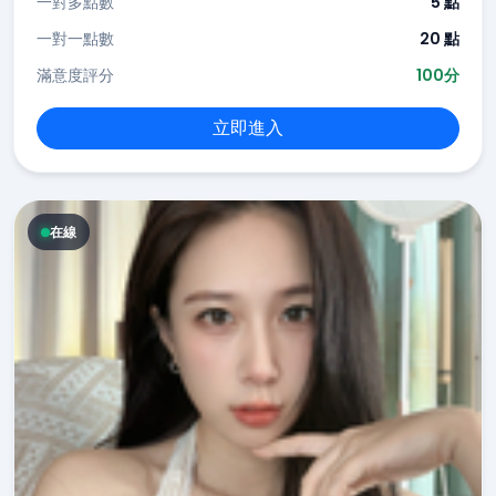
一對多點數
5 點
一對一點數
20 點
滿意度評分
100分
立即進入
在線