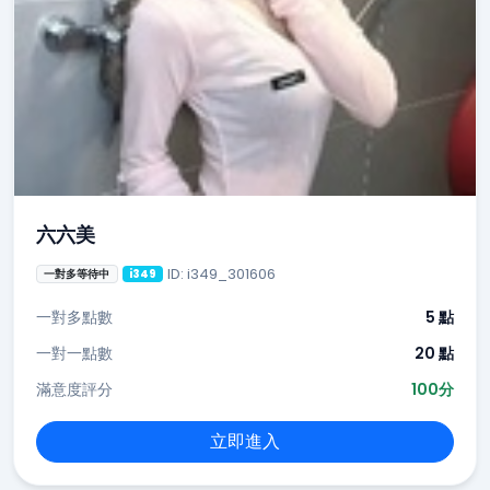
六六美
ID: i349_301606
一對多等待中
i349
一對多點數
5 點
一對一點數
20 點
滿意度評分
100分
立即進入