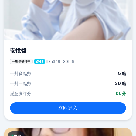
安悅醬
ID: i349_301116
一對多等待中
i349
一對多點數
5 點
一對一點數
20 點
滿意度評分
100分
立即進入