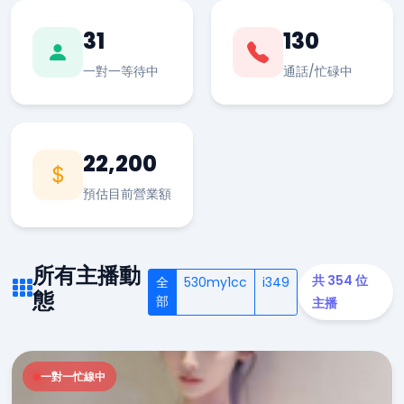
31
130
一對一等待中
通話/忙碌中
22,200
預估目前營業額
所有主播動
共 354 位
全
530my1cc
i349
態
部
主播
一對一忙線中