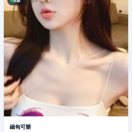
在線
緬甸可樂