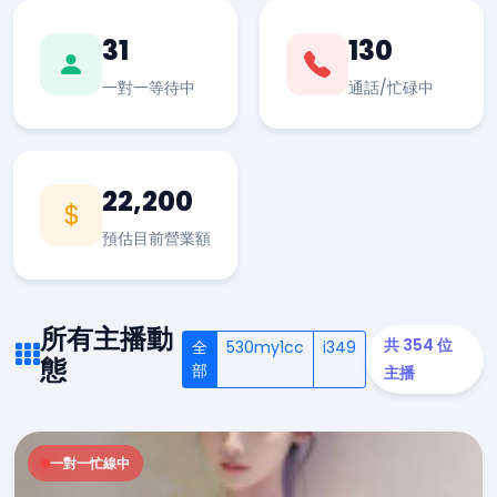
31
130
一對一等待中
通話/忙碌中
22,200
預估目前營業額
所有主播動
共 354 位
全
530my1cc
i349
態
部
主播
一對一忙線中