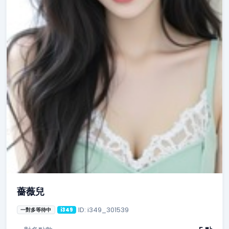
薔薇兒
ID: i349_301539
一對多等待中
i349