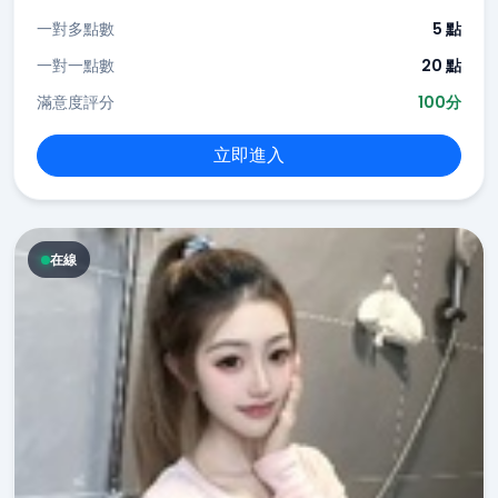
一對多點數
5 點
一對一點數
20 點
滿意度評分
100分
立即進入
在線