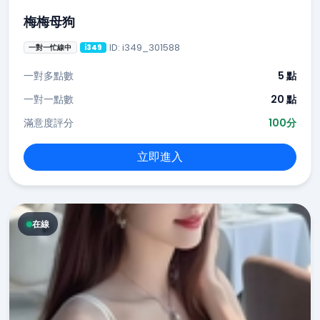
梅梅母狗
ID: i349_301588
一對一忙線中
i349
一對多點數
5 點
一對一點數
20 點
滿意度評分
100分
立即進入
在線