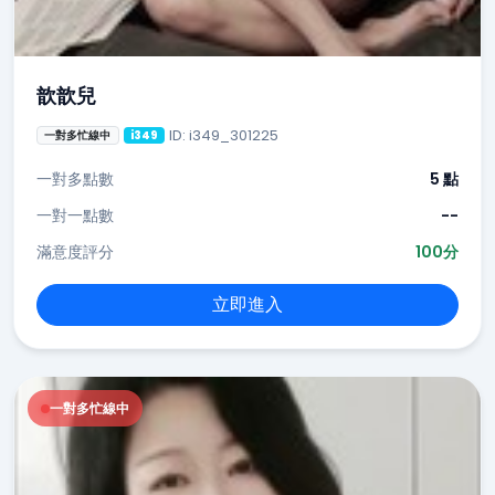
歆歆兒
ID: i349_301225
一對多忙線中
i349
一對多點數
5 點
一對一點數
--
滿意度評分
100分
立即進入
一對多忙線中