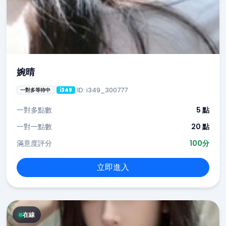
婉晴
ID: i349_300777
一對多等待中
i349
一對多點數
5 點
一對一點數
20 點
滿意度評分
100分
立即進入
在線