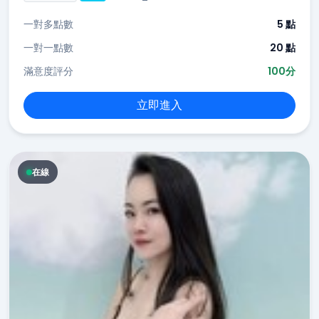
一對多點數
5 點
一對一點數
20 點
滿意度評分
100分
立即進入
在線