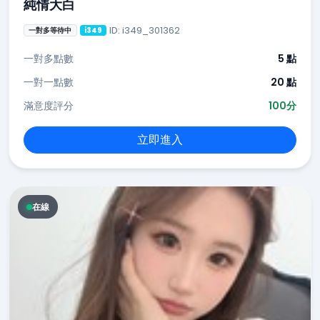
純情大白
ID: i349_301362
一對多等待中
i349
一對多點數
5 點
一對一點數
20 點
滿意度評分
100分
立即進入
在線