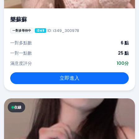
樂蘇蘇
ID: i349_300978
一對多等待中
i349
一對多點數
6 點
一對一點數
25 點
滿意度評分
100分
立即進入
在線