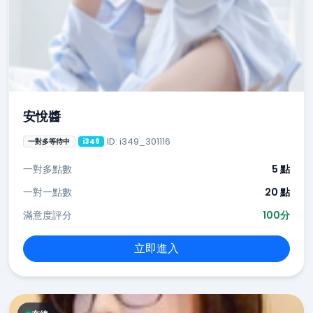
安悅醬
ID: i349_301116
一對多等待中
i349
一對多點數
5 點
一對一點數
20 點
滿意度評分
100分
立即進入