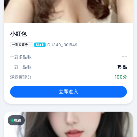
小紅包
ID: i349_301549
一對多等待中
i349
一對多點數
--
一對一點數
15 點
滿意度評分
100分
立即進入
在線