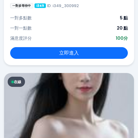
ID: i349_300992
一對多等待中
i349
一對多點數
5 點
一對一點數
20 點
滿意度評分
100分
立即進入
在線