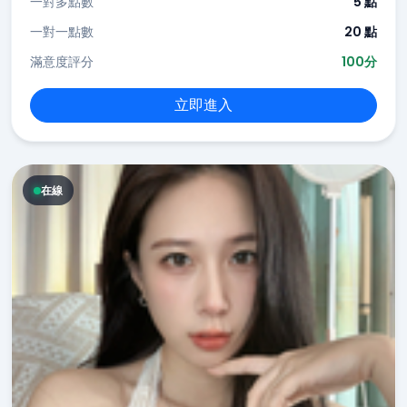
一對多點數
5 點
一對一點數
20 點
滿意度評分
100分
立即進入
在線