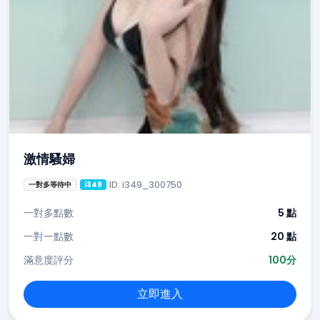
激情騷婦
ID: i349_300750
一對多等待中
i349
一對多點數
5 點
一對一點數
20 點
滿意度評分
100分
立即進入