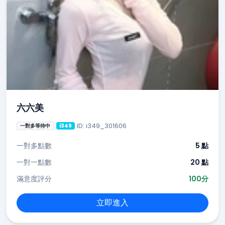
六六美
ID: i349_301606
一對多等待中
i349
一對多點數
5 點
一對一點數
20 點
滿意度評分
100分
立即進入