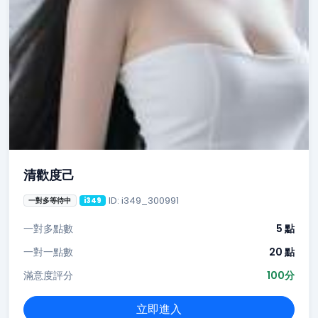
清歡度己
ID: i349_300991
一對多等待中
i349
一對多點數
5 點
一對一點數
20 點
滿意度評分
100分
立即進入