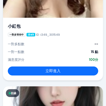
小紅包
ID: i349_301549
一對多等待中
i349
一對多點數
--
一對一點數
15 點
滿意度評分
100分
立即進入
在線