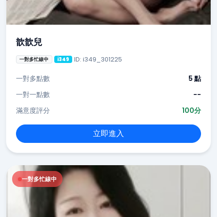
歆歆兒
ID: i349_301225
一對多忙線中
i349
一對多點數
5 點
一對一點數
--
滿意度評分
100分
立即進入
一對多忙線中