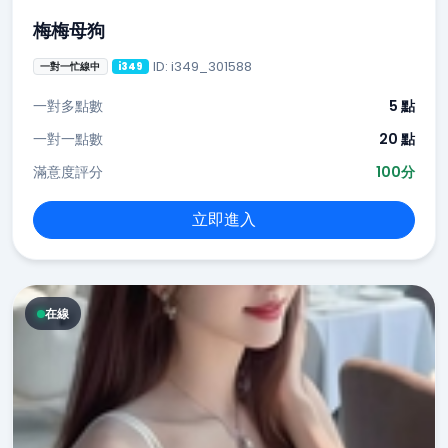
梅梅母狗
ID: i349_301588
一對一忙線中
i349
一對多點數
5 點
一對一點數
20 點
滿意度評分
100分
立即進入
在線