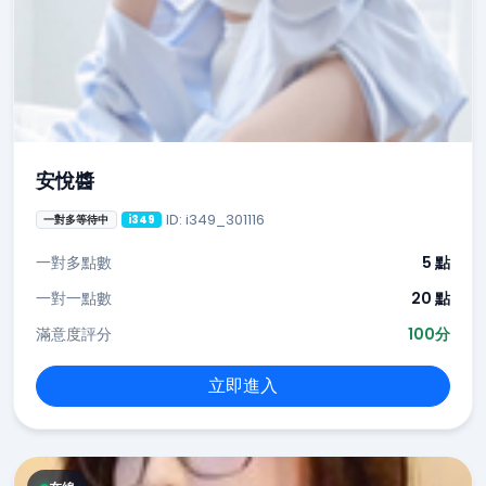
安悅醬
ID: i349_301116
一對多等待中
i349
一對多點數
5 點
一對一點數
20 點
滿意度評分
100分
立即進入