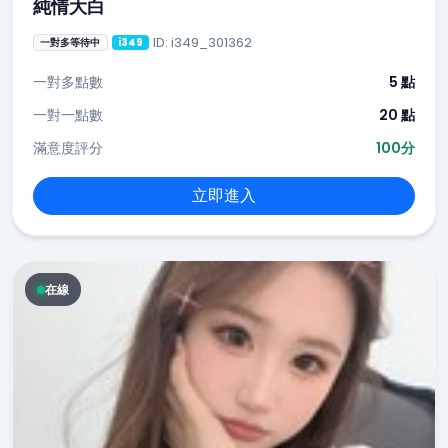
純情大白
ID: i349_301362
一對多等待中
i349
一對多點數
5 點
一對一點數
20 點
滿意度評分
100分
立即進入
在線