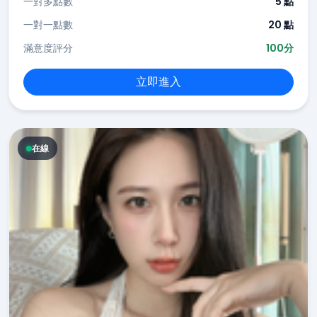
一對多點數
5 點
一對一點數
20 點
滿意度評分
100分
立即進入
在線