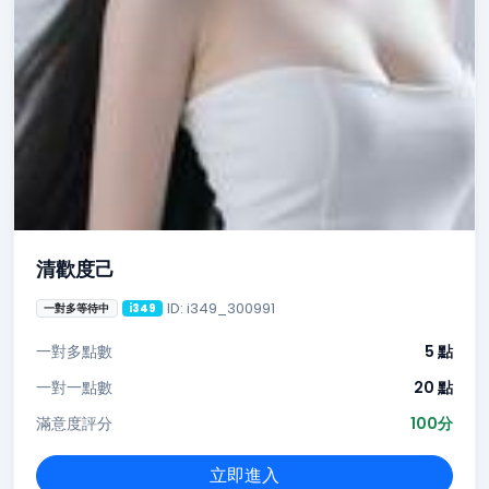
清歡度己
ID: i349_300991
一對多等待中
i349
一對多點數
5 點
一對一點數
20 點
滿意度評分
100分
立即進入