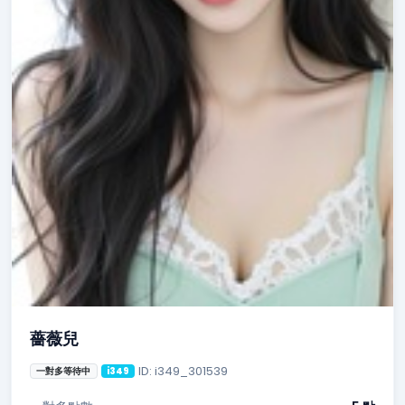
薔薇兒
ID: i349_301539
一對多等待中
i349