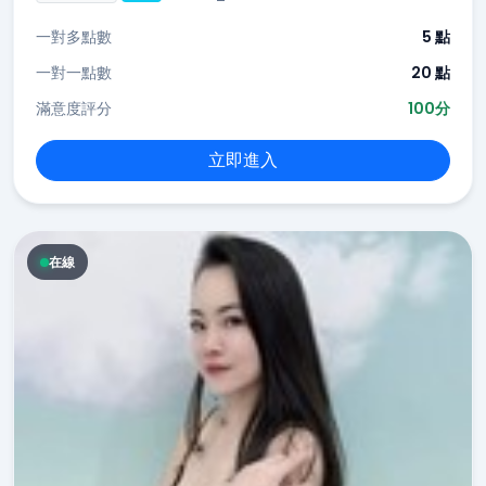
一對多點數
5 點
一對一點數
20 點
滿意度評分
100分
立即進入
在線