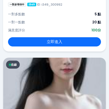
ID: i349_300992
一對多等待中
i349
一對多點數
5 點
一對一點數
20 點
滿意度評分
100分
立即進入
在線