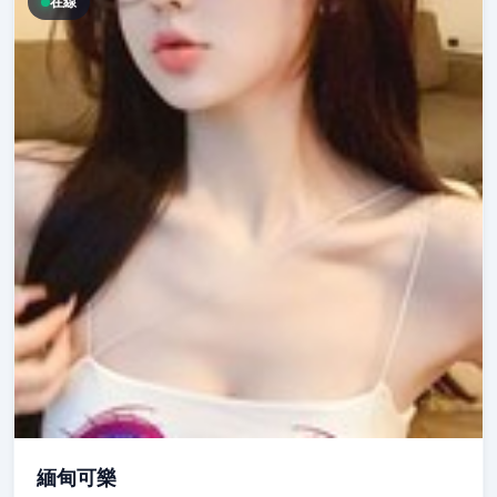
在線
緬甸可樂