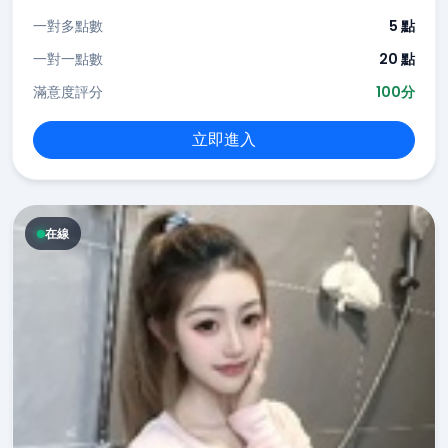
一對多點數
5 點
一對一點數
20 點
滿意度評分
100分
立即進入
在線