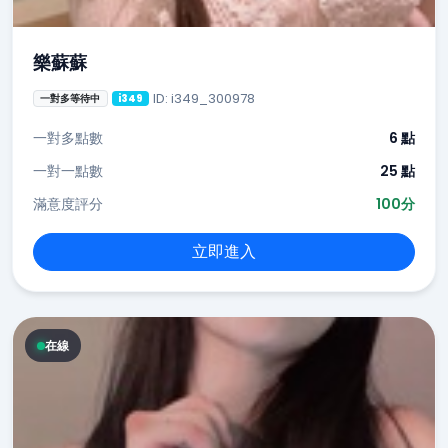
樂蘇蘇
ID: i349_300978
一對多等待中
i349
一對多點數
6 點
一對一點數
25 點
滿意度評分
100分
立即進入
在線