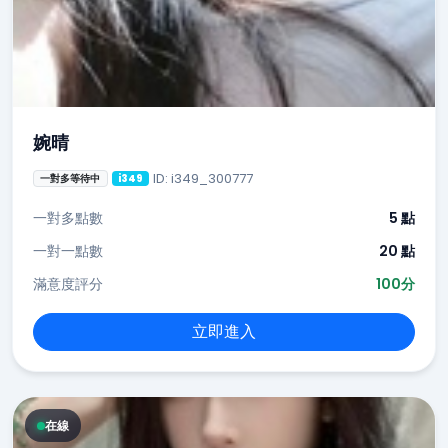
婉晴
ID: i349_300777
一對多等待中
i349
一對多點數
5 點
一對一點數
20 點
滿意度評分
100分
立即進入
在線