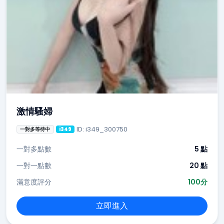
激情騷婦
ID: i349_300750
一對多等待中
i349
一對多點數
5 點
一對一點數
20 點
滿意度評分
100分
立即進入