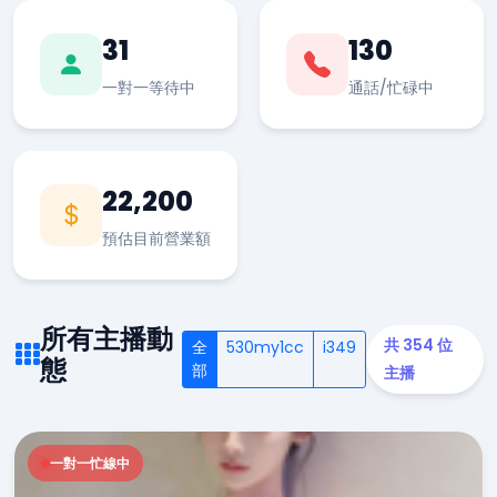
31
130
一對一等待中
通話/忙碌中
22,200
預估目前營業額
所有主播動
共 354 位
全
530my1cc
i349
態
部
主播
一對一忙線中