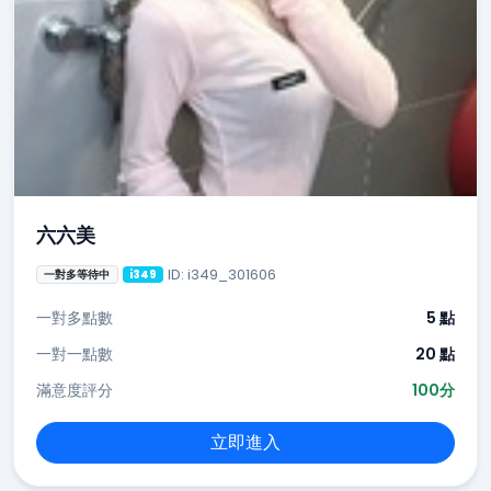
六六美
ID: i349_301606
一對多等待中
i349
一對多點數
5 點
一對一點數
20 點
滿意度評分
100分
立即進入