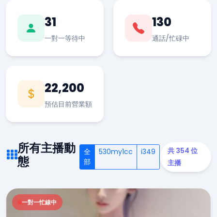
31
130
一對一等待中
通話/忙碌中
22,200
預估目前營業額
所有主播動
共 354 位
全
530my1cc
i349
態
部
主播
一對一忙線中