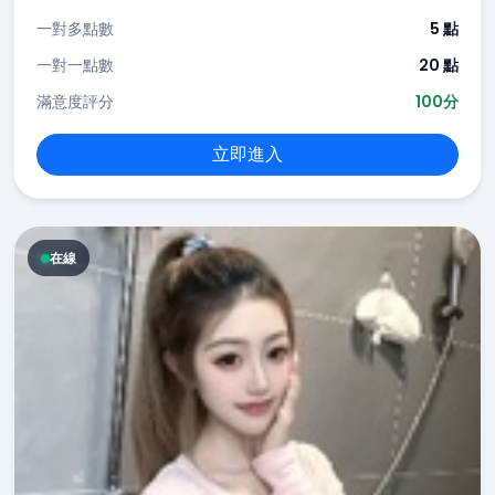
一對多點數
5 點
一對一點數
20 點
滿意度評分
100分
立即進入
在線