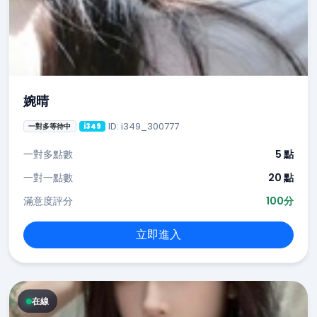
婉晴
ID: i349_300777
一對多等待中
i349
一對多點數
5 點
一對一點數
20 點
滿意度評分
100分
立即進入
在線