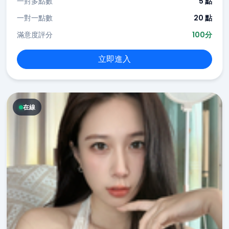
一對多點數
5 點
一對一點數
20 點
滿意度評分
100分
立即進入
在線