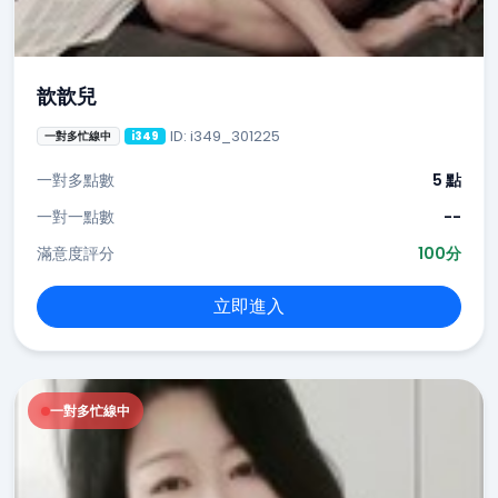
歆歆兒
ID: i349_301225
一對多忙線中
i349
一對多點數
5 點
一對一點數
--
滿意度評分
100分
立即進入
一對多忙線中