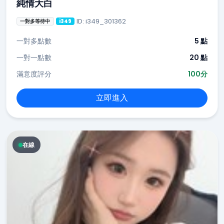
純情大白
ID: i349_301362
一對多等待中
i349
一對多點數
5 點
一對一點數
20 點
滿意度評分
100分
立即進入
在線