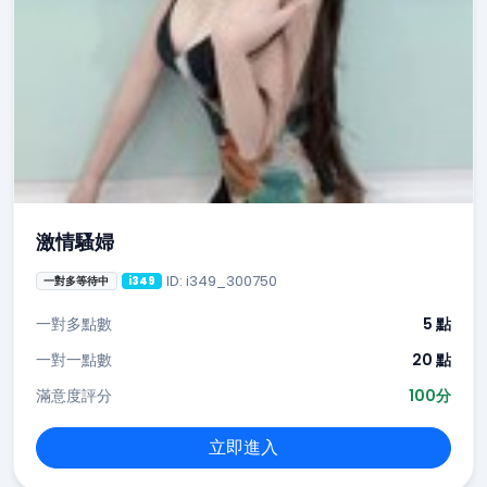
激情騷婦
ID: i349_300750
一對多等待中
i349
一對多點數
5 點
一對一點數
20 點
滿意度評分
100分
立即進入