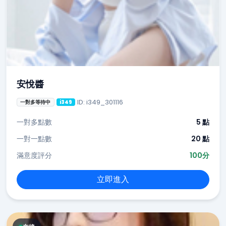
安悅醬
ID: i349_301116
一對多等待中
i349
一對多點數
5 點
一對一點數
20 點
滿意度評分
100分
立即進入