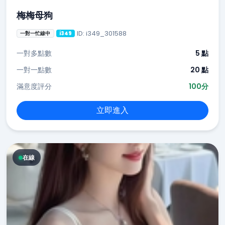
梅梅母狗
ID: i349_301588
一對一忙線中
i349
一對多點數
5 點
一對一點數
20 點
滿意度評分
100分
立即進入
在線