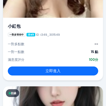
小紅包
ID: i349_301549
一對多等待中
i349
一對多點數
--
一對一點數
15 點
滿意度評分
100分
立即進入
在線