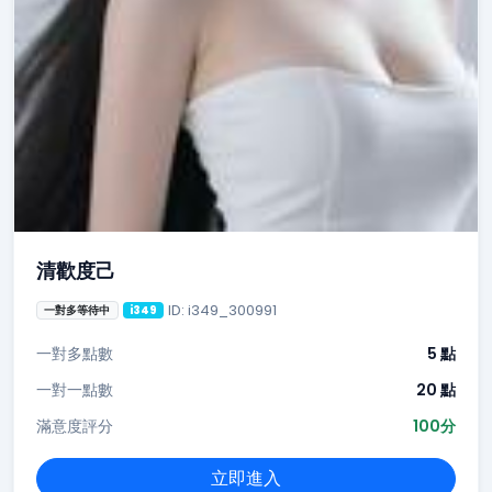
清歡度己
ID: i349_300991
一對多等待中
i349
一對多點數
5 點
一對一點數
20 點
滿意度評分
100分
立即進入