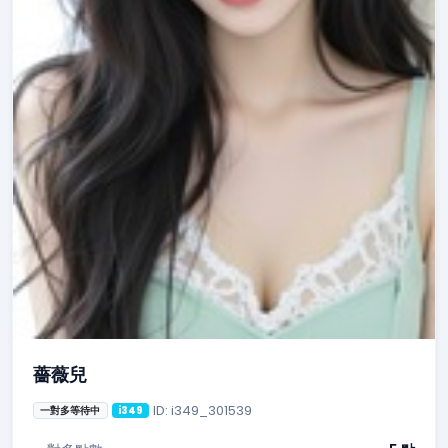
薔薇兒
ID: i349_301539
一對多等待中
i349