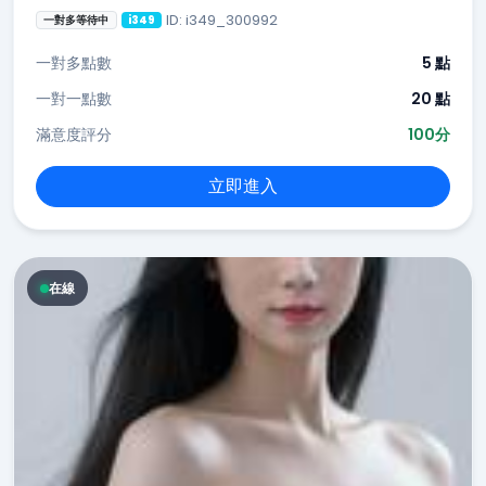
ID: i349_300992
一對多等待中
i349
一對多點數
5 點
一對一點數
20 點
滿意度評分
100分
立即進入
在線