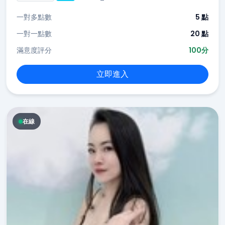
一對多點數
5 點
一對一點數
20 點
滿意度評分
100分
立即進入
在線