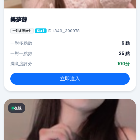
樂蘇蘇
ID: i349_300978
一對多等待中
i349
一對多點數
6 點
一對一點數
25 點
滿意度評分
100分
立即進入
在線