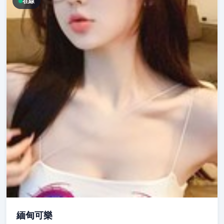
在線
緬甸可樂