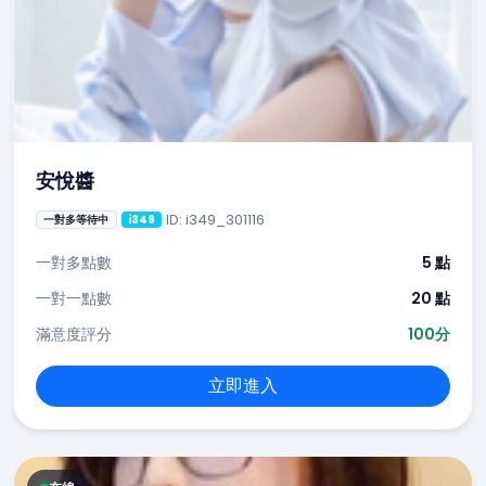
安悅醬
ID: i349_301116
一對多等待中
i349
一對多點數
5 點
一對一點數
20 點
滿意度評分
100分
立即進入