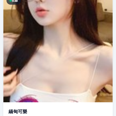
在線
緬甸可樂