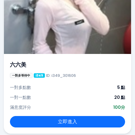
六六美
ID: i349_301606
一對多等待中
i349
一對多點數
5 點
一對一點數
20 點
滿意度評分
100分
立即進入