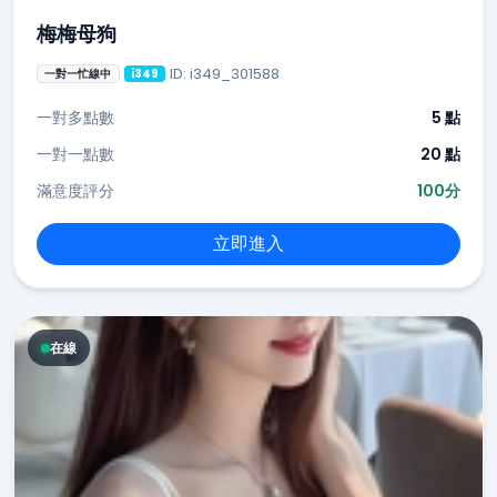
梅梅母狗
ID: i349_301588
一對一忙線中
i349
一對多點數
5 點
一對一點數
20 點
滿意度評分
100分
立即進入
在線