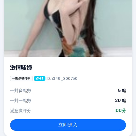
激情騷婦
ID: i349_300750
一對多等待中
i349
一對多點數
5 點
一對一點數
20 點
滿意度評分
100分
立即進入