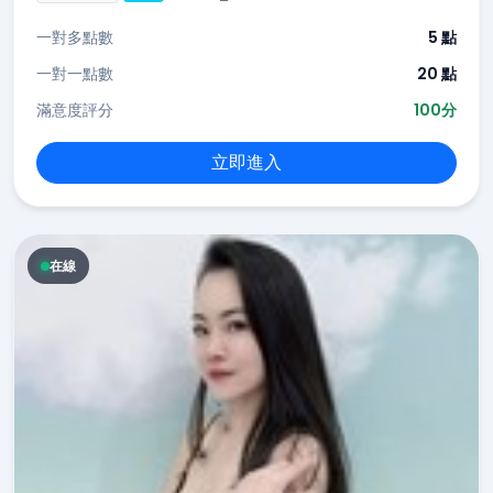
一對多點數
5 點
一對一點數
20 點
滿意度評分
100分
立即進入
在線