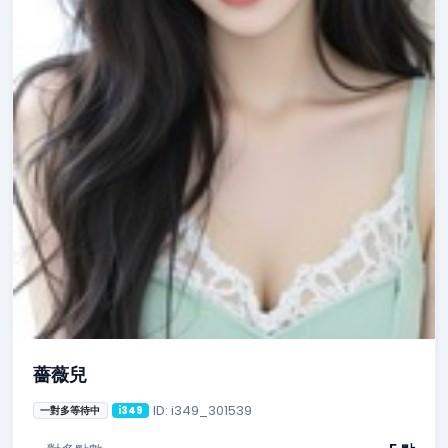
薔薇兒
ID: i349_301539
一對多等待中
i349