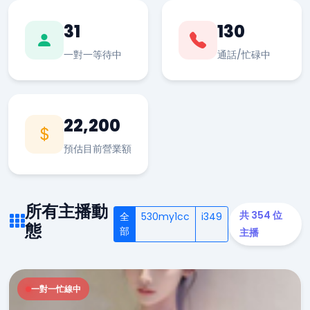
31
130
一對一等待中
通話/忙碌中
22,200
預估目前營業額
所有主播動
共 354 位
全
530my1cc
i349
態
部
主播
一對一忙線中