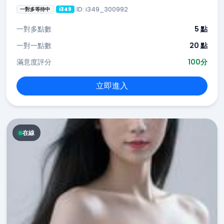
ID: i349_300992
一對多等待中
i349
一對多點數
5 點
一對一點數
20 點
滿意度評分
100分
立即進入
在線