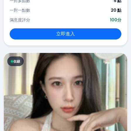
一對多點數
5 點
一對一點數
20 點
滿意度評分
100分
立即進入
在線