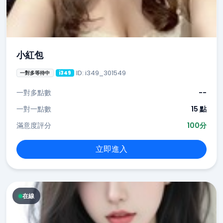
小紅包
ID: i349_301549
一對多等待中
i349
一對多點數
--
一對一點數
15 點
滿意度評分
100分
立即進入
在線