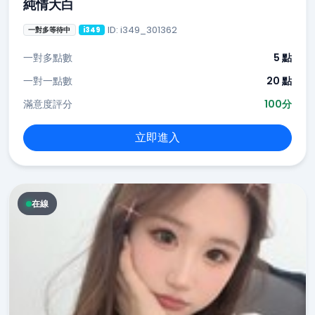
純情大白
ID: i349_301362
一對多等待中
i349
一對多點數
5 點
一對一點數
20 點
滿意度評分
100分
立即進入
在線