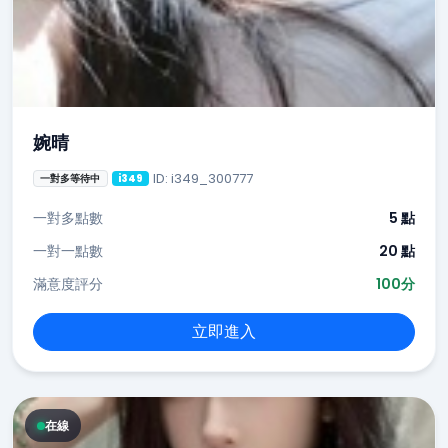
婉晴
ID: i349_300777
一對多等待中
i349
一對多點數
5 點
一對一點數
20 點
滿意度評分
100分
立即進入
在線