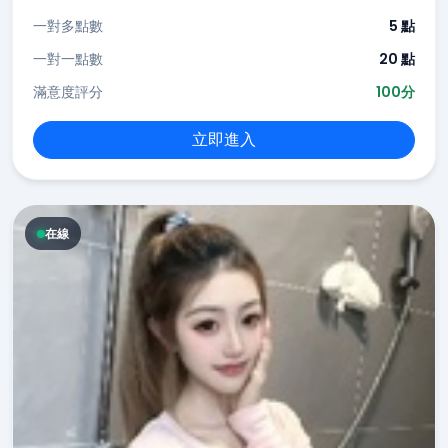
一對多點數
5 點
一對一點數
20 點
滿意度評分
100分
立即進入
在線