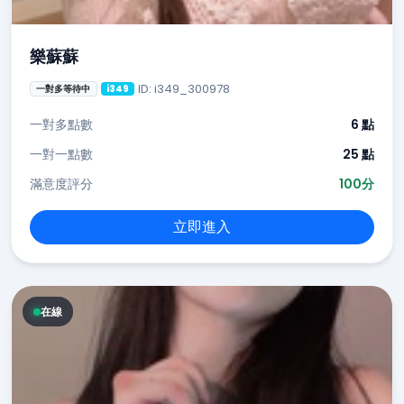
樂蘇蘇
ID: i349_300978
一對多等待中
i349
一對多點數
6 點
一對一點數
25 點
滿意度評分
100分
立即進入
在線