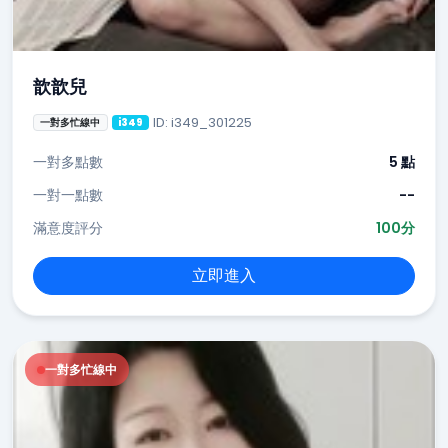
歆歆兒
ID: i349_301225
一對多忙線中
i349
一對多點數
5 點
一對一點數
--
滿意度評分
100分
立即進入
一對多忙線中