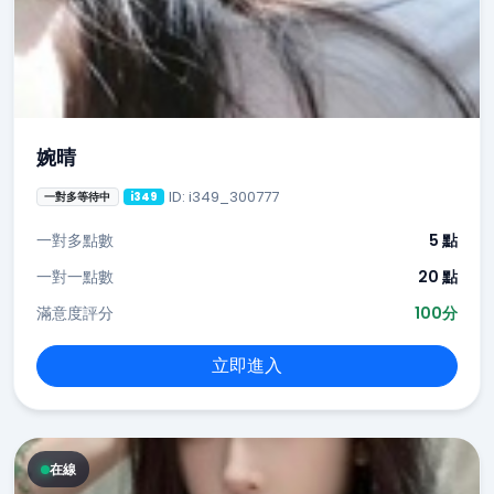
婉晴
ID: i349_300777
一對多等待中
i349
一對多點數
5 點
一對一點數
20 點
滿意度評分
100分
立即進入
在線