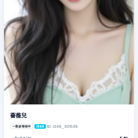
薔薇兒
ID: i349_301539
一對多等待中
i349