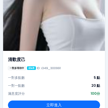
清歡度己
ID: i349_300991
一對多等待中
i349
一對多點數
5 點
一對一點數
20 點
滿意度評分
100分
立即進入