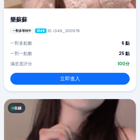
樂蘇蘇
ID: i349_300978
一對多等待中
i349
一對多點數
6 點
一對一點數
25 點
滿意度評分
100分
立即進入
在線