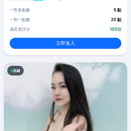
一對多點數
5 點
一對一點數
20 點
滿意度評分
100分
立即進入
在線