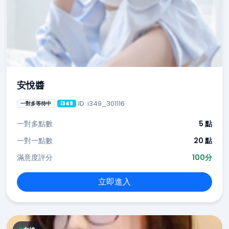
安悅醬
ID: i349_301116
一對多等待中
i349
一對多點數
5 點
一對一點數
20 點
滿意度評分
100分
立即進入