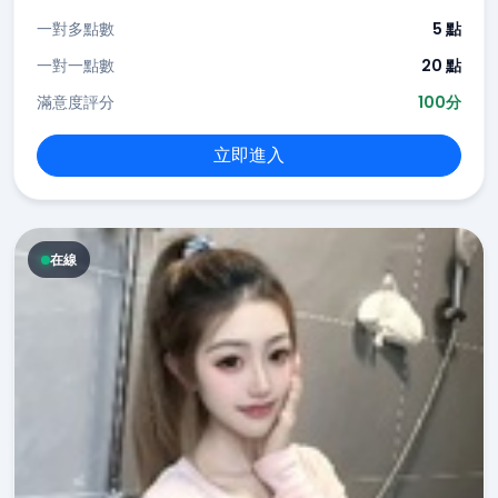
一對多點數
5 點
一對一點數
20 點
滿意度評分
100分
立即進入
在線