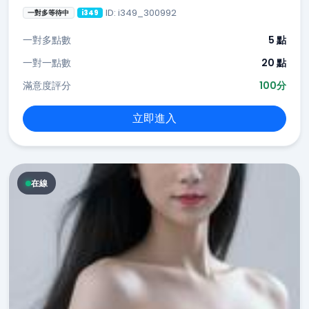
ID: i349_300992
一對多等待中
i349
一對多點數
5 點
一對一點數
20 點
滿意度評分
100分
立即進入
在線