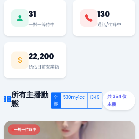
31
130
一對一等待中
通話/忙碌中
22,200
預估目前營業額
所有主播動
共 354 位
全
530my1cc
i349
態
部
主播
一對一忙線中