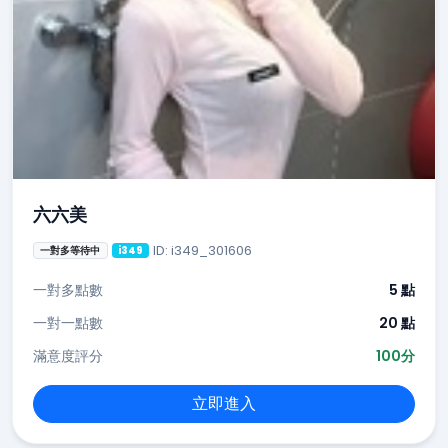
六六美
ID: i349_301606
一對多等待中
i349
一對多點數
5 點
一對一點數
20 點
滿意度評分
100分
立即進入