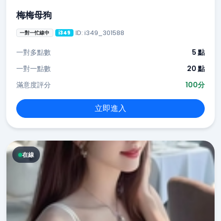
梅梅母狗
ID: i349_301588
一對一忙線中
i349
一對多點數
5 點
一對一點數
20 點
滿意度評分
100分
立即進入
在線