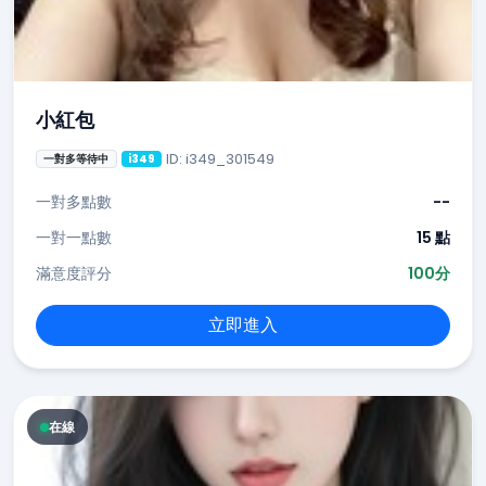
小紅包
ID: i349_301549
一對多等待中
i349
一對多點數
--
一對一點數
15 點
滿意度評分
100分
立即進入
在線