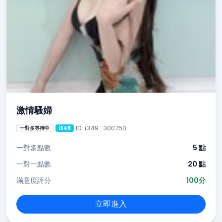
激情騷婦
ID: i349_300750
一對多等待中
i349
一對多點數
5 點
一對一點數
20 點
滿意度評分
100分
立即進入