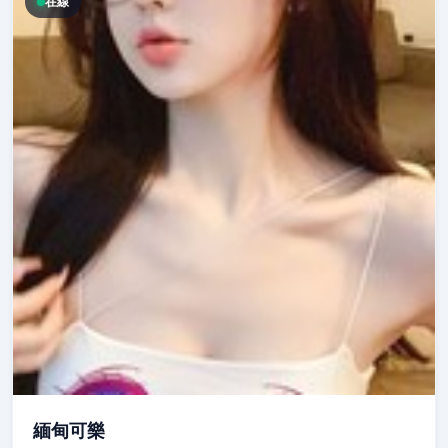
在線
緬甸可樂