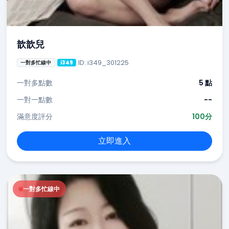
歆歆兒
ID: i349_301225
一對多忙線中
i349
一對多點數
5 點
一對一點數
--
滿意度評分
100分
立即進入
一對多忙線中