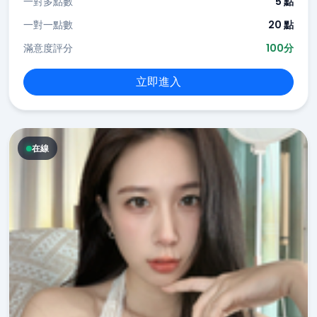
一對多點數
5 點
一對一點數
20 點
滿意度評分
100分
立即進入
在線