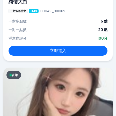
純情大白
ID: i349_301362
一對多等待中
i349
一對多點數
5 點
一對一點數
20 點
滿意度評分
100分
立即進入
在線