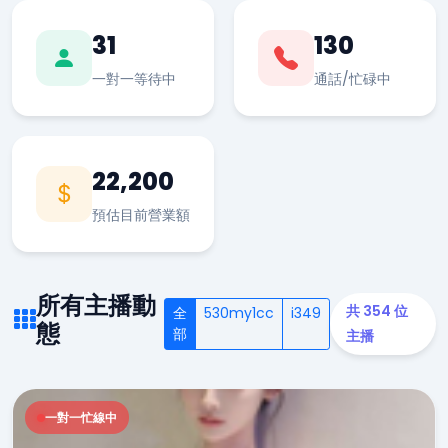
31
130
一對一等待中
通話/忙碌中
22,200
預估目前營業額
所有主播動
共 354 位
全
530my1cc
i349
態
部
主播
一對一忙線中