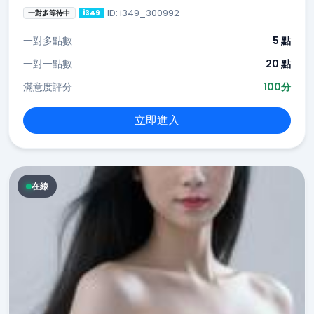
ID: i349_300992
一對多等待中
i349
一對多點數
5 點
一對一點數
20 點
滿意度評分
100分
立即進入
在線