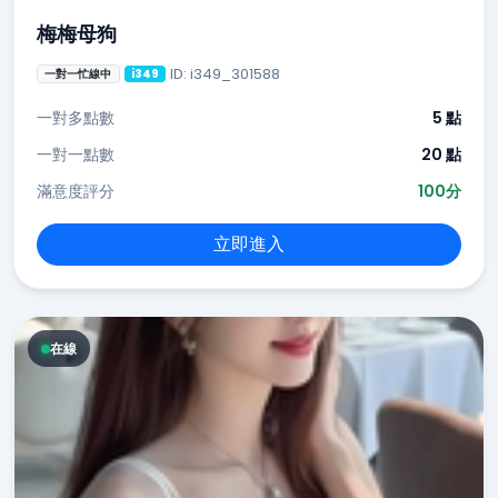
梅梅母狗
ID: i349_301588
一對一忙線中
i349
一對多點數
5 點
一對一點數
20 點
滿意度評分
100分
立即進入
在線