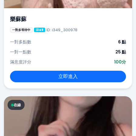
樂蘇蘇
ID: i349_300978
一對多等待中
i349
一對多點數
6 點
一對一點數
25 點
滿意度評分
100分
立即進入
在線