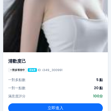
清歡度己
ID: i349_300991
一對多等待中
i349
一對多點數
5 點
一對一點數
20 點
滿意度評分
100分
立即進入