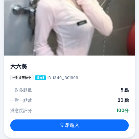
六六美
ID: i349_301606
一對多等待中
i349
一對多點數
5 點
一對一點數
20 點
滿意度評分
100分
立即進入