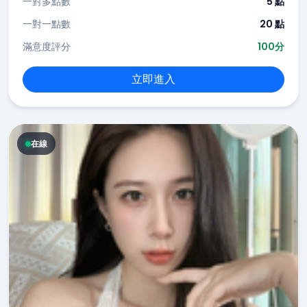
一對多點數
5 點
一對一點數
20 點
滿意度評分
100分
立即進入
在線