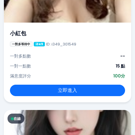
小紅包
ID: i349_301549
一對多等待中
i349
一對多點數
--
一對一點數
15 點
滿意度評分
100分
立即進入
在線