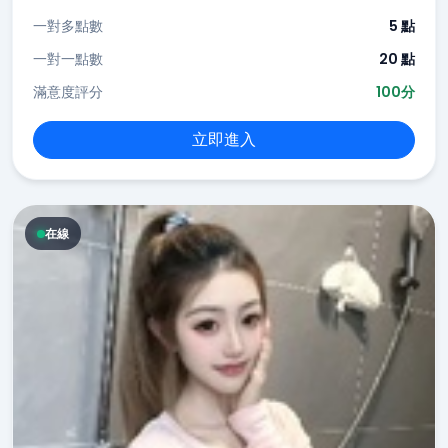
一對多點數
5 點
一對一點數
20 點
滿意度評分
100分
立即進入
在線