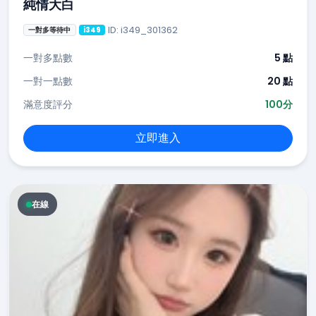
純情大白
ID: i349_301362
一對多等待中
i349
一對多點數
5 點
一對一點數
20 點
滿意度評分
100分
立即進入
在線