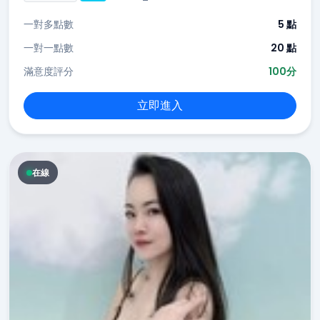
一對多點數
5 點
一對一點數
20 點
滿意度評分
100分
立即進入
在線