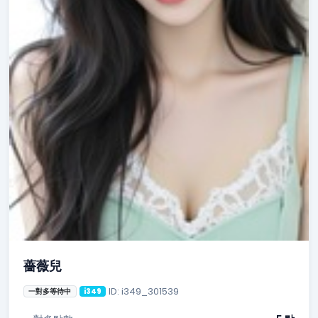
薔薇兒
ID: i349_301539
一對多等待中
i349