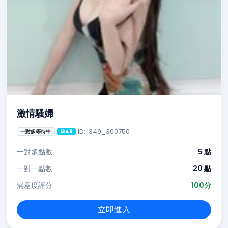
激情騷婦
ID: i349_300750
一對多等待中
i349
一對多點數
5 點
一對一點數
20 點
滿意度評分
100分
立即進入