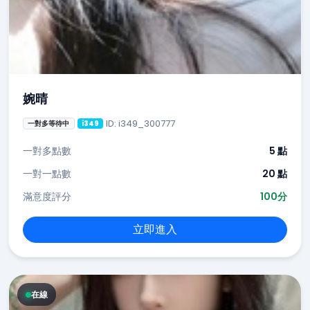
婉晴
ID: i349_300777
一對多等待中
i349
一對多點數
5 點
一對一點數
20 點
滿意度評分
100分
立即進入
在線