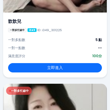
歆歆兒
ID: i349_301225
一對多忙線中
i349
一對多點數
5 點
一對一點數
--
滿意度評分
100分
立即進入
一對多忙線中