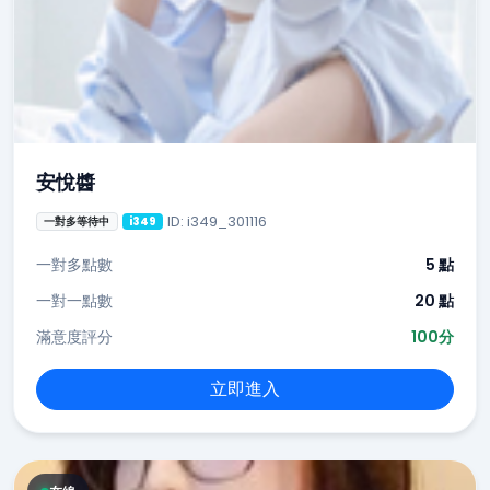
安悅醬
ID: i349_301116
一對多等待中
i349
一對多點數
5 點
一對一點數
20 點
滿意度評分
100分
立即進入