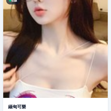
在線
緬甸可樂