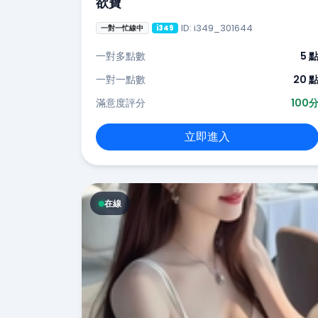
欲寶
ID: i349_301644
一對一忙線中
i349
一對多點數
5 
一對一點數
20 
滿意度評分
100
立即進入
在線