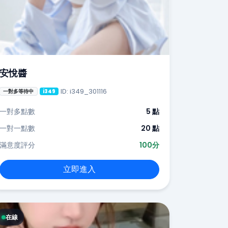
安悅醬
ID: i349_301116
一對多等待中
i349
一對多點數
5 點
一對一點數
20 點
滿意度評分
100分
立即進入
在線