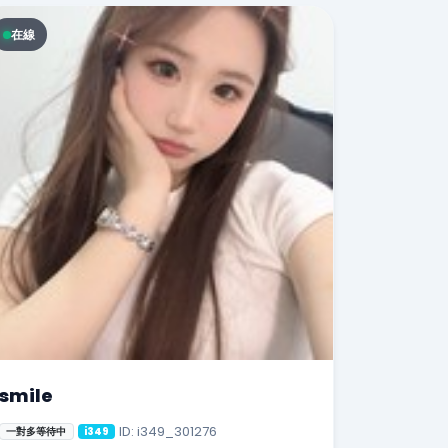
在線
smile
ID: i349_301276
一對多等待中
i349