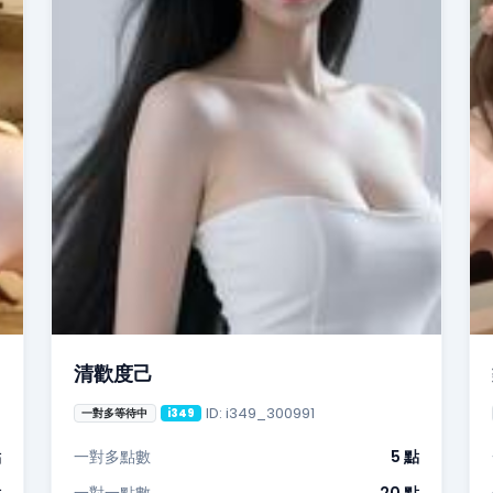
清歡度己
ID: i349_300991
一對多等待中
i349
點
一對多點數
5 點