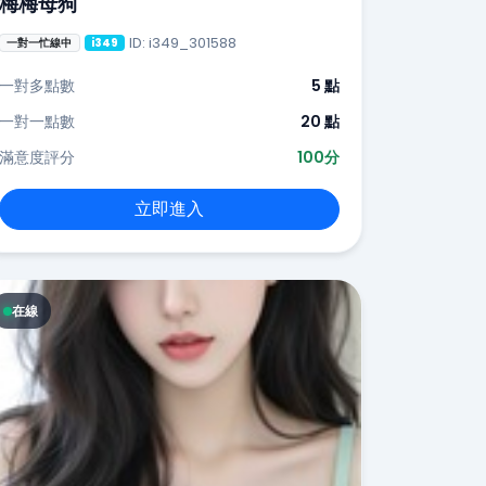
梅梅母狗
ID: i349_301588
一對一忙線中
i349
一對多點數
5 點
一對一點數
20 點
滿意度評分
100分
立即進入
在線