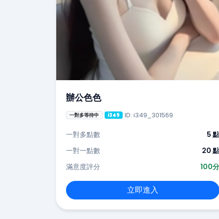
辦公色色
ID: i349_301569
一對多等待中
i349
一對多點數
5 
一對一點數
20 
滿意度評分
100
立即進入