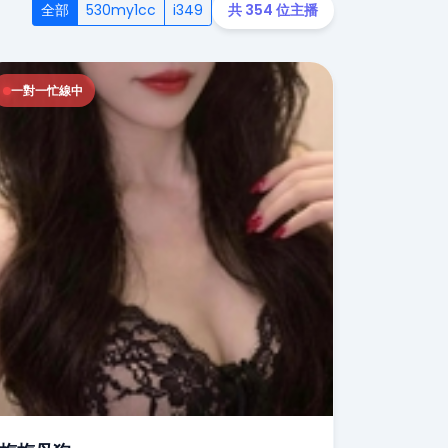
全部
530my1cc
i349
共 354 位主播
一對一忙線中