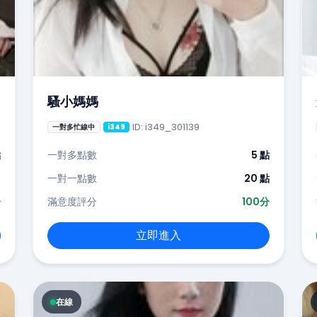
騷小媽媽
ID: i349_301139
一對多忙線中
i349
點
一對多點數
5 點
-
一對一點數
20 點
分
滿意度評分
100分
立即進入
在線