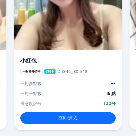
小紅包
ID: i349_301549
一對多等待中
i349
點
一對多點數
--
點
一對一點數
15 點
分
滿意度評分
100分
立即進入