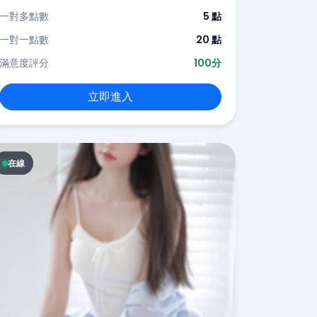
一對多點數
5 點
一對一點數
20 點
滿意度評分
100分
立即進入
在線