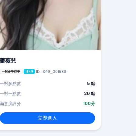
薔薇兒
ID: i349_301539
一對多等待中
i349
一對多點數
5 點
一對一點數
20 點
滿意度評分
100分
立即進入