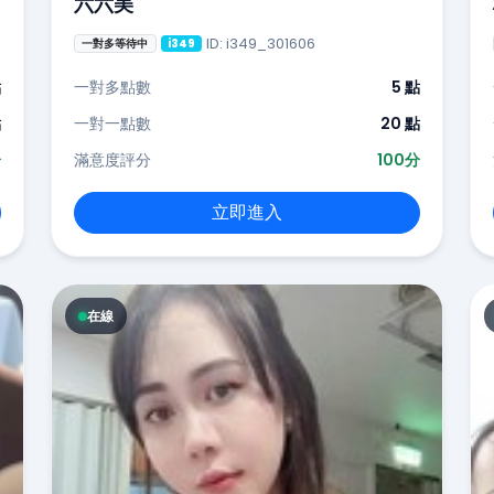
六六美
ID: i349_301606
一對多等待中
i349
點
一對多點數
5 點
點
一對一點數
20 點
分
滿意度評分
100分
立即進入
在線