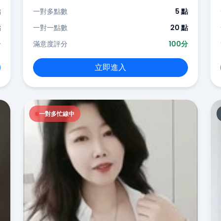
點
一對多點數
5 點
點
一對一點數
20 點
分
滿意度評分
100分
立即進入
一對多忙線中