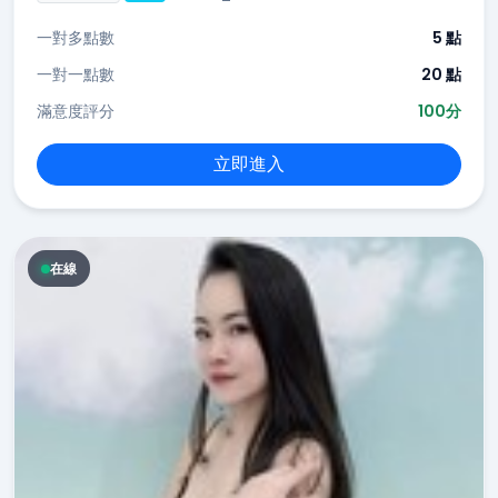
一對多點數
5 點
一對一點數
20 點
滿意度評分
100分
立即進入
在線