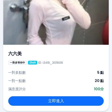
六六美
ID: i349_301606
一對多等待中
i349
一對多點數
5 點
一對一點數
20 點
滿意度評分
100分
立即進入