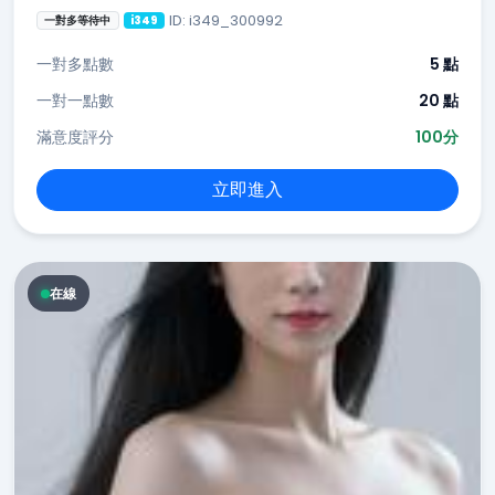
ID: i349_300992
一對多等待中
i349
一對多點數
5 點
一對一點數
20 點
滿意度評分
100分
立即進入
在線