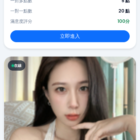
一對多點數
5 點
一對一點數
20 點
滿意度評分
100分
立即進入
在線