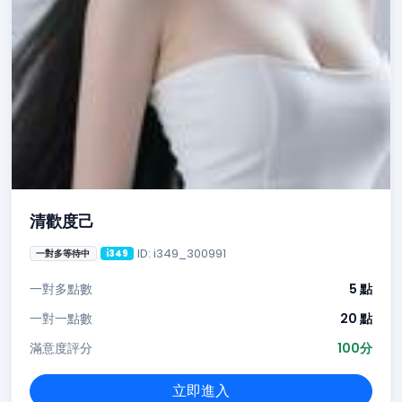
清歡度己
ID: i349_300991
一對多等待中
i349
一對多點數
5 點
一對一點數
20 點
滿意度評分
100分
立即進入