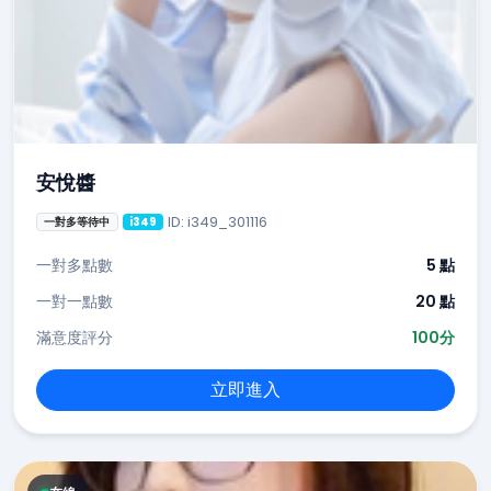
安悅醬
ID: i349_301116
一對多等待中
i349
一對多點數
5 點
一對一點數
20 點
滿意度評分
100分
立即進入