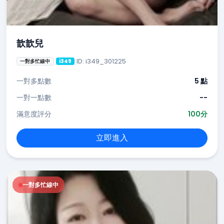
歆歆兒
ID: i349_301225
一對多忙線中
i349
一對多點數
5 點
一對一點數
--
滿意度評分
100分
立即進入
一對多忙線中