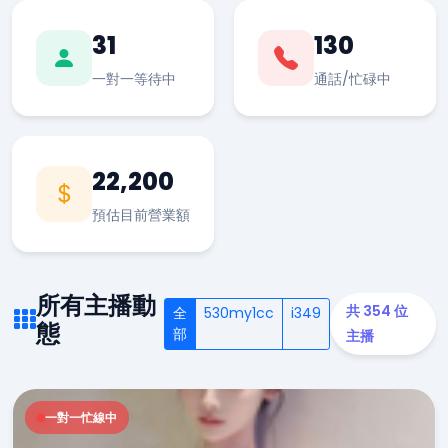
31
130
一對一等待中
通話/忙碌中
22,200
預估目前營業額
所有主播動
共 354 位
全
530my1cc
i349
態
部
主播
一對一忙線中