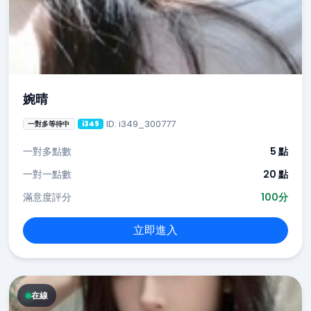
婉晴
ID: i349_300777
一對多等待中
i349
一對多點數
5 點
一對一點數
20 點
滿意度評分
100分
立即進入
在線