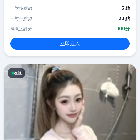
一對多點數
5 點
一對一點數
20 點
滿意度評分
100分
立即進入
在線