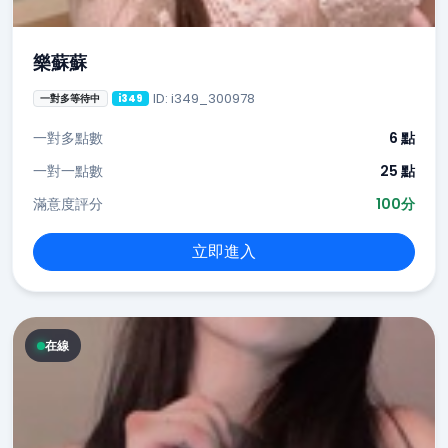
樂蘇蘇
ID: i349_300978
一對多等待中
i349
一對多點數
6 點
一對一點數
25 點
滿意度評分
100分
立即進入
在線