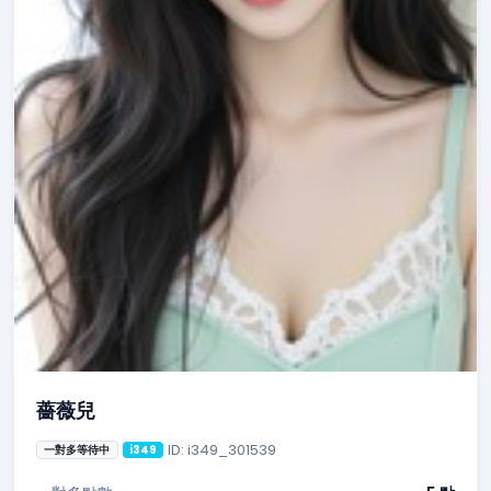
薔薇兒
ID: i349_301539
一對多等待中
i349