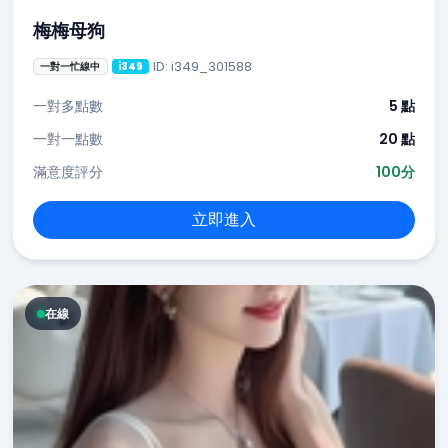
梅梅母狗
ID: i349_301588
一對一忙線中
i349
一對多點數
5 點
一對一點數
20 點
滿意度評分
100分
立即進入
在線