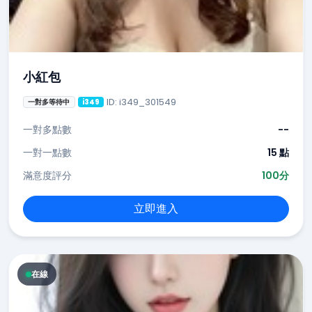
小紅包
ID: i349_301549
一對多等待中
i349
一對多點數
--
一對一點數
15 點
滿意度評分
100分
立即進入
在線