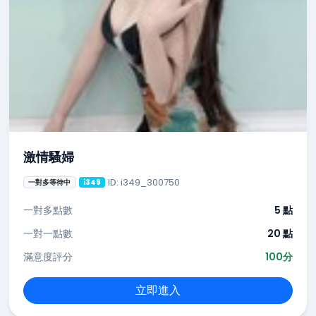
激情騷婦
ID: i349_300750
一對多等待中
i349
一對多點數
5 點
一對一點數
20 點
滿意度評分
100分
立即進入