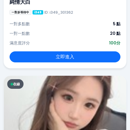
純情大白
ID: i349_301362
一對多等待中
i349
一對多點數
5 點
一對一點數
20 點
滿意度評分
100分
立即進入
在線