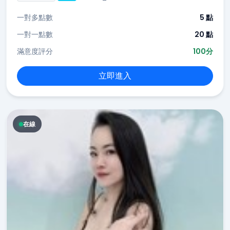
一對多點數
5 點
一對一點數
20 點
滿意度評分
100分
立即進入
在線