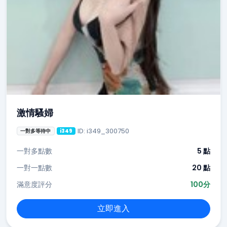
激情騷婦
ID: i349_300750
一對多等待中
i349
一對多點數
5 點
一對一點數
20 點
滿意度評分
100分
立即進入