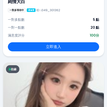
純情大白
ID: i349_301362
一對多等待中
i349
一對多點數
5 點
一對一點數
20 點
滿意度評分
100分
立即進入
在線