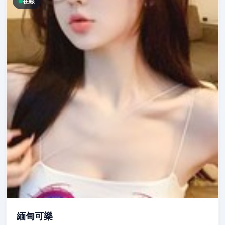
在線
緬甸可樂