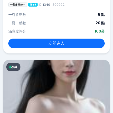
ID: i349_300992
一對多等待中
i349
一對多點數
5 點
一對一點數
20 點
滿意度評分
100分
立即進入
在線