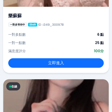
樂蘇蘇
ID: i349_300978
一對多等待中
i349
一對多點數
6 點
一對一點數
25 點
滿意度評分
100分
立即進入
在線