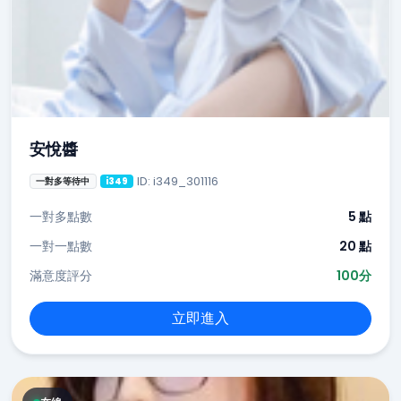
安悅醬
ID: i349_301116
一對多等待中
i349
一對多點數
5 點
一對一點數
20 點
滿意度評分
100分
立即進入