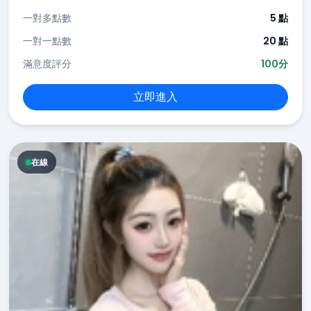
一對多點數
5 點
一對一點數
20 點
滿意度評分
100分
立即進入
在線