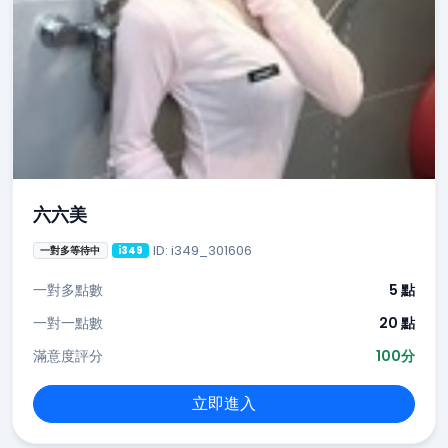
六六美
ID: i349_301606
一對多等待中
i349
一對多點數
5 點
一對一點數
20 點
滿意度評分
100分
立即進入