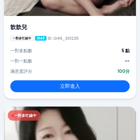
歆歆兒
ID: i349_301225
一對多忙線中
i349
一對多點數
5 點
一對一點數
--
滿意度評分
100分
立即進入
一對多忙線中