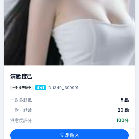
清歡度己
ID: i349_300991
一對多等待中
i349
一對多點數
5 點
一對一點數
20 點
滿意度評分
100分
立即進入