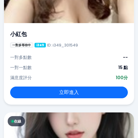
小紅包
ID: i349_301549
一對多等待中
i349
一對多點數
--
一對一點數
15 點
滿意度評分
100分
立即進入
在線