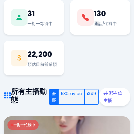
31
130
一對一等待中
通話/忙碌中
22,200
預估目前營業額
所有主播動
共 354 位
全
530my1cc
i349
態
部
主播
一對一忙線中