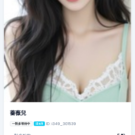
薔薇兒
ID: i349_301539
一對多等待中
i349