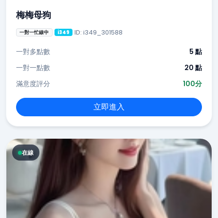
梅梅母狗
ID: i349_301588
一對一忙線中
i349
一對多點數
5 點
一對一點數
20 點
滿意度評分
100分
立即進入
在線