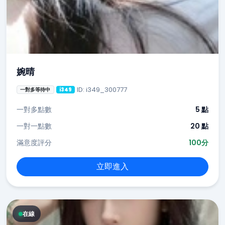
婉晴
ID: i349_300777
一對多等待中
i349
一對多點數
5 點
一對一點數
20 點
滿意度評分
100分
立即進入
在線