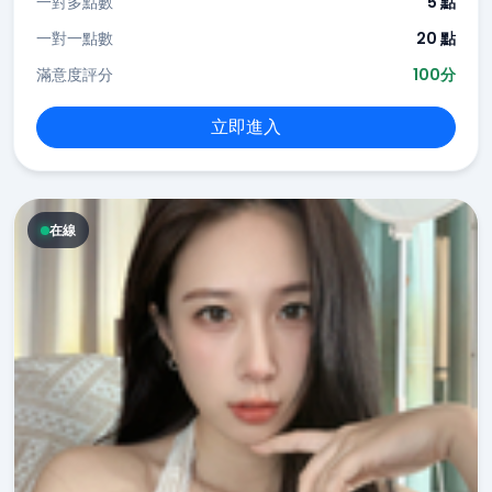
一對多點數
5 點
一對一點數
20 點
滿意度評分
100分
立即進入
在線