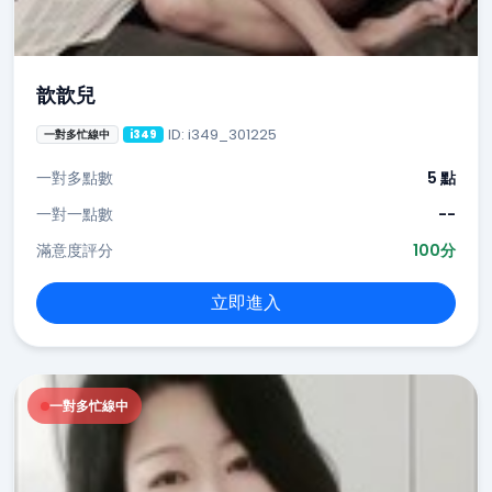
歆歆兒
ID: i349_301225
一對多忙線中
i349
一對多點數
5 點
一對一點數
--
滿意度評分
100分
立即進入
一對多忙線中