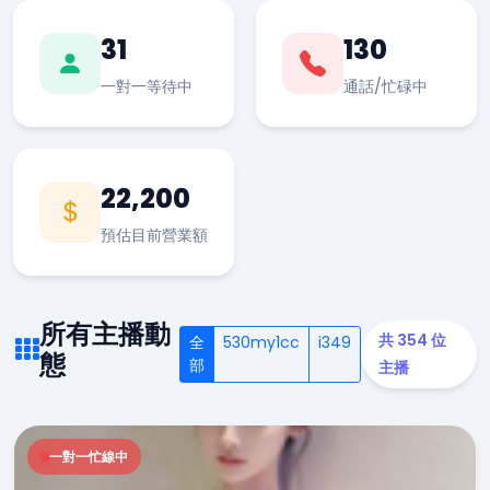
31
130
一對一等待中
通話/忙碌中
22,200
預估目前營業額
所有主播動
共 354 位
全
530my1cc
i349
態
部
主播
一對一忙線中