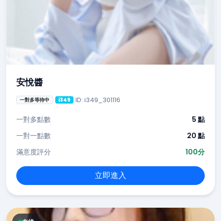
安悅醬
ID: i349_301116
一對多等待中
i349
一對多點數
5 點
一對一點數
20 點
滿意度評分
100分
立即進入