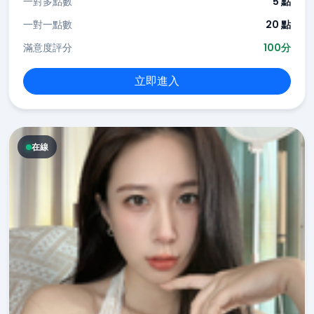
一對多點數
5 點
一對一點數
20 點
滿意度評分
100分
立即進入
在線