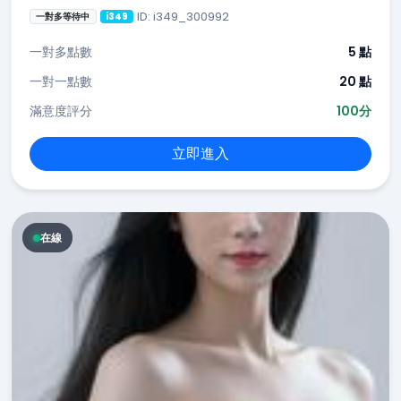
ID: i349_300992
一對多等待中
i349
一對多點數
5 點
一對一點數
20 點
滿意度評分
100分
立即進入
在線