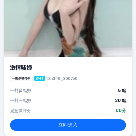
激情騷婦
ID: i349_300750
一對多等待中
i349
一對多點數
5 點
一對一點數
20 點
滿意度評分
100分
立即進入