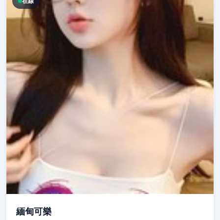
在線
緬甸可樂