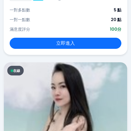
一對多點數
5 點
一對一點數
20 點
滿意度評分
100分
立即進入
在線