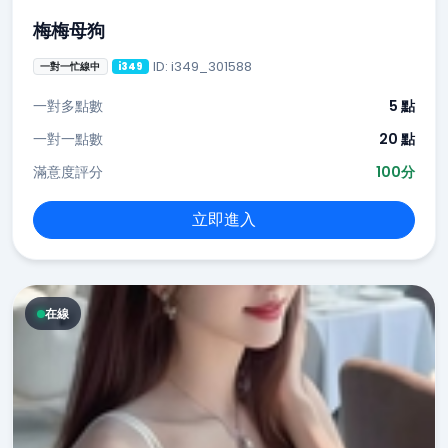
梅梅母狗
ID: i349_301588
一對一忙線中
i349
一對多點數
5 點
一對一點數
20 點
滿意度評分
100分
立即進入
在線