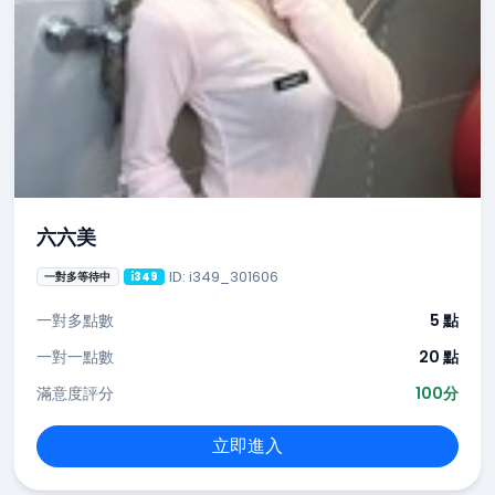
六六美
ID: i349_301606
一對多等待中
i349
一對多點數
5 點
一對一點數
20 點
滿意度評分
100分
立即進入