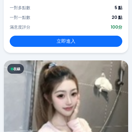
一對多點數
5 點
一對一點數
20 點
滿意度評分
100分
立即進入
在線