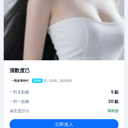
清歡度己
ID: i349_300991
一對多等待中
i349
一對多點數
5 點
一對一點數
20 點
滿意度評分
100分
立即進入