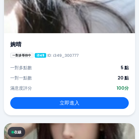
婉晴
ID: i349_300777
一對多等待中
i349
一對多點數
5 點
一對一點數
20 點
滿意度評分
100分
立即進入
在線