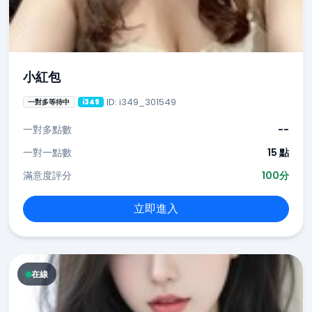
小紅包
ID: i349_301549
一對多等待中
i349
一對多點數
--
一對一點數
15 點
滿意度評分
100分
立即進入
在線