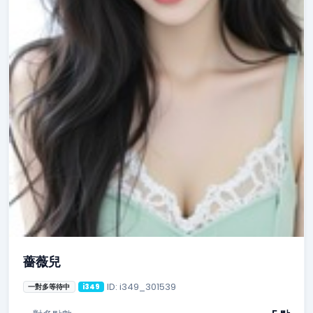
薔薇兒
ID: i349_301539
一對多等待中
i349