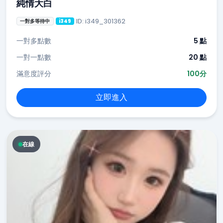
純情大白
ID: i349_301362
一對多等待中
i349
一對多點數
5 點
一對一點數
20 點
滿意度評分
100分
立即進入
在線