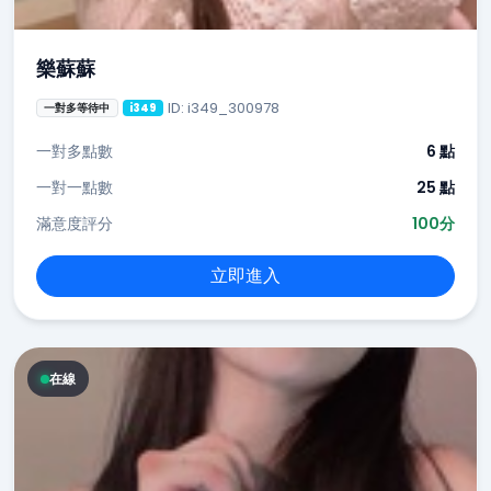
樂蘇蘇
ID: i349_300978
一對多等待中
i349
一對多點數
6 點
一對一點數
25 點
滿意度評分
100分
立即進入
在線